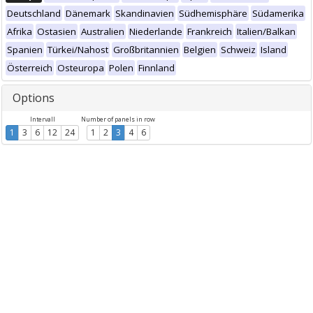
Deutschland
Dänemark
Skandinavien
Südhemisphäre
Südamerika
Afrika
Ostasien
Australien
Niederlande
Frankreich
Italien/Balkan
Spanien
Türkei/Nahost
Großbritannien
Belgien
Schweiz
Island
Österreich
Osteuropa
Polen
Finnland
Options
Intervall
Number of panels in row
1
3
6
12
24
1
2
3
4
6