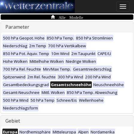
Toggle
naviga
Alle Modelle
Parameter
500 hPa Geopot. Höhe
850 hPa Temp.
850 hPa Stromlinien
Niederschlag
2m Temp
700 hPa Vertikalbew
850 hPa Pot. Äquiv. Temp
10m Wind
2m Taupunkt
CAPE/LI
Hohe Wolken
Mittelhohe Wolken
Niedrige Wolken
700 hPa Rel. Feuchte
Min/Max Temp.
Gesamtniederschlag
Spitzenwind
2m Rel. feuchte
300 hPa Wind
200 hPa Wind
Gesamtbedeckungsgrad
Gesamtschneehöhe
Neuschneehöhe
Gesamt-Neuschnee
Mittl. Wolken
850 hPa Temp. Abweichung
500 hPa Wind
50 hPa Temp
Schnee/Eis
Wellenhoehe
Niederschlagsform
Gebiet
Europa
Nordhemisphäre
Mitteleuropa
Alpen
Nordamerika