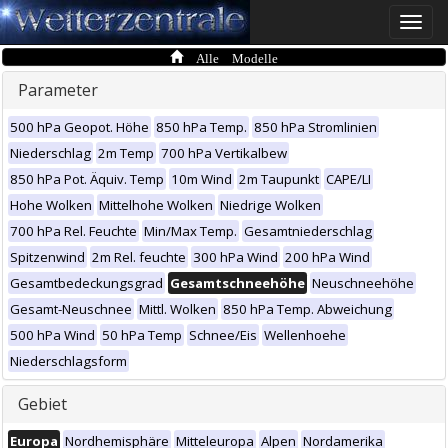
Toggle
naviga
Alle Modelle
Parameter
500 hPa Geopot. Höhe
850 hPa Temp.
850 hPa Stromlinien
Niederschlag
2m Temp
700 hPa Vertikalbew
850 hPa Pot. Äquiv. Temp
10m Wind
2m Taupunkt
CAPE/LI
Hohe Wolken
Mittelhohe Wolken
Niedrige Wolken
700 hPa Rel. Feuchte
Min/Max Temp.
Gesamtniederschlag
Spitzenwind
2m Rel. feuchte
300 hPa Wind
200 hPa Wind
Gesamtbedeckungsgrad
Gesamtschneehöhe
Neuschneehöhe
Gesamt-Neuschnee
Mittl. Wolken
850 hPa Temp. Abweichung
500 hPa Wind
50 hPa Temp
Schnee/Eis
Wellenhoehe
Niederschlagsform
Gebiet
Europa
Nordhemisphäre
Mitteleuropa
Alpen
Nordamerika