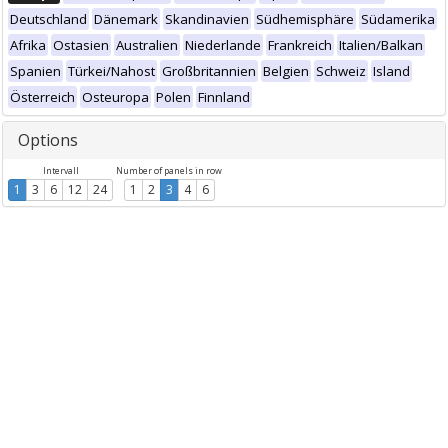
Deutschland
Dänemark
Skandinavien
Südhemisphäre
Südamerika
Afrika
Ostasien
Australien
Niederlande
Frankreich
Italien/Balkan
Spanien
Türkei/Nahost
Großbritannien
Belgien
Schweiz
Island
Österreich
Osteuropa
Polen
Finnland
Options
Intervall
Number of panels in row
1
3
6
12
24
1
2
3
4
6