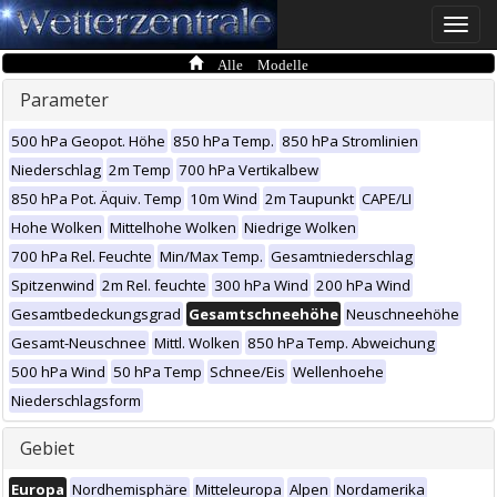
Toggle
naviga
Alle Modelle
Parameter
500 hPa Geopot. Höhe
850 hPa Temp.
850 hPa Stromlinien
Niederschlag
2m Temp
700 hPa Vertikalbew
850 hPa Pot. Äquiv. Temp
10m Wind
2m Taupunkt
CAPE/LI
Hohe Wolken
Mittelhohe Wolken
Niedrige Wolken
700 hPa Rel. Feuchte
Min/Max Temp.
Gesamtniederschlag
Spitzenwind
2m Rel. feuchte
300 hPa Wind
200 hPa Wind
Gesamtbedeckungsgrad
Gesamtschneehöhe
Neuschneehöhe
Gesamt-Neuschnee
Mittl. Wolken
850 hPa Temp. Abweichung
500 hPa Wind
50 hPa Temp
Schnee/Eis
Wellenhoehe
Niederschlagsform
Gebiet
Europa
Nordhemisphäre
Mitteleuropa
Alpen
Nordamerika