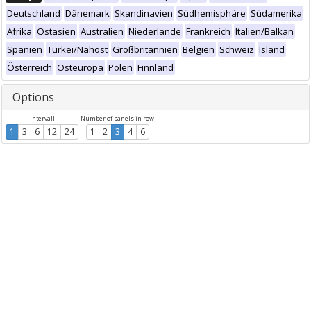
Deutschland
Dänemark
Skandinavien
Südhemisphäre
Südamerika
Afrika
Ostasien
Australien
Niederlande
Frankreich
Italien/Balkan
Spanien
Türkei/Nahost
Großbritannien
Belgien
Schweiz
Island
Österreich
Osteuropa
Polen
Finnland
Options
Intervall
Number of panels in row
1
3
6
12
24
1
2
3
4
6