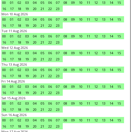
00
01
02
03
04
05
06
07
08
09
10
11
12
13
14
15
16
17
18
19
20
21
22
23
Mon 10 Aug 2026
00
01
02
03
04
05
06
07
08
09
10
11
12
13
14
15
16
17
18
19
20
21
22
23
Tue 11 Aug 2026
00
01
02
03
04
05
06
07
08
09
10
11
12
13
14
15
16
17
18
19
20
21
22
23
Wed 12 Aug 2026
00
01
02
03
04
05
06
07
08
09
10
11
12
13
14
15
16
17
18
19
20
21
22
23
Thu 13 Aug 2026
00
01
02
03
04
05
06
07
08
09
10
11
12
13
14
15
16
17
18
19
20
21
22
23
Fri 14 Aug 2026
00
01
02
03
04
05
06
07
08
09
10
11
12
13
14
15
16
17
18
19
20
21
22
23
Sat 15 Aug 2026
00
01
02
03
04
05
06
07
08
09
10
11
12
13
14
15
16
17
18
19
20
21
22
23
Sun 16 Aug 2026
00
01
02
03
04
05
06
07
08
09
10
11
12
13
14
15
16
17
18
19
20
21
22
23
Mon 17 Aug 2026