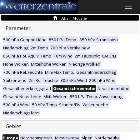
Toggle
naviga
Alle Modelle
Parameter
500 hPa Geopot. Höhe
850 hPa Temp.
850 hPa Stromlinien
Niederschlag
2m Temp
700 hPa Vertikalbew
850 hPa Pot. Äquiv. Temp
10m Wind
2m Taupunkt
CAPE/LI
Hohe Wolken
Mittelhohe Wolken
Niedrige Wolken
700 hPa Rel. Feuchte
Min/Max Temp.
Gesamtniederschlag
Spitzenwind
2m Rel. feuchte
300 hPa Wind
200 hPa Wind
Gesamtbedeckungsgrad
Gesamtschneehöhe
Neuschneehöhe
Gesamt-Neuschnee
Mittl. Wolken
850 hPa Temp. Abweichung
500 hPa Wind
50 hPa Temp
Schnee/Eis
Wellenhoehe
Niederschlagsform
Gebiet
Europa
Nordhemisphäre
Mitteleuropa
Alpen
Nordamerika