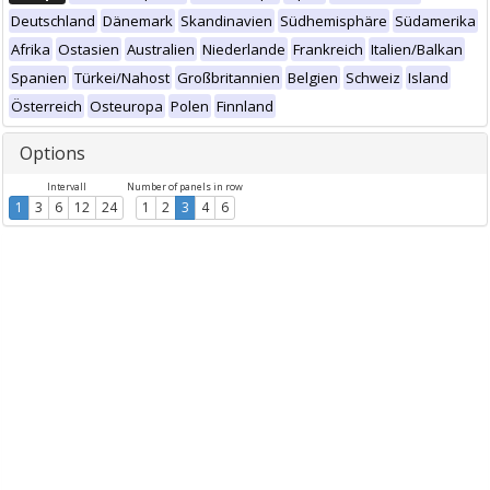
Deutschland
Dänemark
Skandinavien
Südhemisphäre
Südamerika
Afrika
Ostasien
Australien
Niederlande
Frankreich
Italien/Balkan
Spanien
Türkei/Nahost
Großbritannien
Belgien
Schweiz
Island
Österreich
Osteuropa
Polen
Finnland
Options
Intervall
Number of panels in row
1
3
6
12
24
1
2
3
4
6