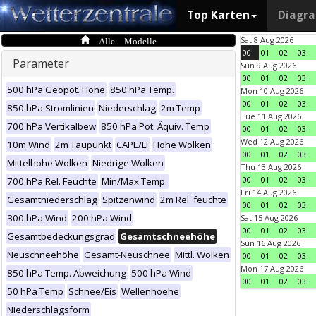
Top Karten
Diagr
Alle Modelle
Sat 8 Aug 2026
00
01
02
03
Parameter
Sun 9 Aug 2026
00
01
02
03
500 hPa Geopot. Höhe
850 hPa Temp.
Mon 10 Aug 2026
00
01
02
03
850 hPa Stromlinien
Niederschlag
2m Temp
Tue 11 Aug 2026
700 hPa Vertikalbew
850 hPa Pot. Äquiv. Temp
00
01
02
03
Wed 12 Aug 2026
10m Wind
2m Taupunkt
CAPE/LI
Hohe Wolken
00
01
02
03
Mittelhohe Wolken
Niedrige Wolken
Thu 13 Aug 2026
00
01
02
03
700 hPa Rel. Feuchte
Min/Max Temp.
Fri 14 Aug 2026
Gesamtniederschlag
Spitzenwind
2m Rel. feuchte
00
01
02
03
300 hPa Wind
200 hPa Wind
Sat 15 Aug 2026
00
01
02
03
Gesamtbedeckungsgrad
Gesamtschneehöhe
Sun 16 Aug 2026
Neuschneehöhe
Gesamt-Neuschnee
Mittl. Wolken
00
01
02
03
Mon 17 Aug 2026
850 hPa Temp. Abweichung
500 hPa Wind
00
01
02
03
50 hPa Temp
Schnee/Eis
Wellenhoehe
Niederschlagsform