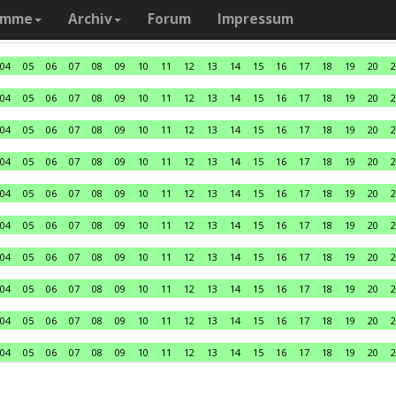
amme
Archiv
Forum
Impressum
04
05
06
07
08
09
10
11
12
13
14
15
16
17
18
19
20
2
04
05
06
07
08
09
10
11
12
13
14
15
16
17
18
19
20
2
04
05
06
07
08
09
10
11
12
13
14
15
16
17
18
19
20
2
04
05
06
07
08
09
10
11
12
13
14
15
16
17
18
19
20
2
04
05
06
07
08
09
10
11
12
13
14
15
16
17
18
19
20
2
04
05
06
07
08
09
10
11
12
13
14
15
16
17
18
19
20
2
04
05
06
07
08
09
10
11
12
13
14
15
16
17
18
19
20
2
04
05
06
07
08
09
10
11
12
13
14
15
16
17
18
19
20
2
04
05
06
07
08
09
10
11
12
13
14
15
16
17
18
19
20
2
04
05
06
07
08
09
10
11
12
13
14
15
16
17
18
19
20
2