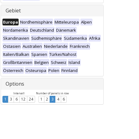
Gebiet
Europa
Nordhemisphäre
Mitteleuropa
Alpen
Nordamerika
Deutschland
Dänemark
Skandinavien
Südhemisphäre
Südamerika
Afrika
Ostasien
Australien
Niederlande
Frankreich
Italien/Balkan
Spanien
Türkei/Nahost
Großbritannien
Belgien
Schweiz
Island
Österreich
Osteuropa
Polen
Finnland
Options
Intervall
Number of panels in row
1
3
6
12
24
1
2
3
4
6