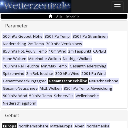
Toggle
naviga
Alle Modelle
Parameter
500 hPa Geopot. Höhe
850 hPa Temp.
850 hPa Stromlinien
Niederschlag
2m Temp
700 hPa Vertikalbew
850 hPa Pot. Äquiv. Temp
10m Wind
2m Taupunkt
CAPE/LI
Hohe Wolken
Mittelhohe Wolken
Niedrige Wolken
700 hPa Rel. Feuchte
Min/Max Temp.
Gesamtniederschlag
Spitzenwind
2m Rel. feuchte
300 hPa Wind
200 hPa Wind
Gesamtbedeckungsgrad
Gesamtschneehöhe
Neuschneehöhe
Gesamt-Neuschnee
Mittl. Wolken
850 hPa Temp. Abweichung
500 hPa Wind
50 hPa Temp
Schnee/Eis
Wellenhoehe
Niederschlagsform
Gebiet
Europa
Nordhemisphäre
Mitteleuropa
Alpen
Nordamerika