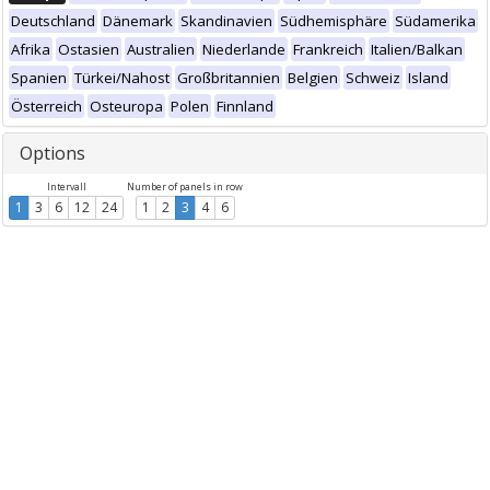
Deutschland
Dänemark
Skandinavien
Südhemisphäre
Südamerika
Afrika
Ostasien
Australien
Niederlande
Frankreich
Italien/Balkan
Spanien
Türkei/Nahost
Großbritannien
Belgien
Schweiz
Island
Österreich
Osteuropa
Polen
Finnland
Options
Intervall
Number of panels in row
1
3
6
12
24
1
2
3
4
6