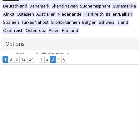
Deutschland
Dänemark
Skandinavien
Südhemisphäre
Südamerika
Afrika
Ostasien
Australien
Niederlande
Frankreich
Italien/Balkan
Spanien
Türkei/Nahost
Großbritannien
Belgien
Schweiz
Island
Österreich
Osteuropa
Polen
Finnland
Options
Intervall
Number of panels in row
1
3
6
12
24
1
2
3
4
6