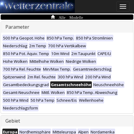
Toggle
naviga
Alle Modelle
Parameter
500 hPa Geopot. Höhe
850 hPa Temp.
850 hPa Stromlinien
Niederschlag
2m Temp
700 hPa Vertikalbew
850 hPa Pot. Äquiv. Temp
10m Wind
2m Taupunkt
CAPE/LI
Hohe Wolken
Mittelhohe Wolken
Niedrige Wolken
700 hPa Rel. Feuchte
Min/Max Temp.
Gesamtniederschlag
Spitzenwind
2m Rel. feuchte
300 hPa Wind
200 hPa Wind
Gesamtbedeckungsgrad
Gesamtschneehöhe
Neuschneehöhe
Gesamt-Neuschnee
Mittl. Wolken
850 hPa Temp. Abweichung
500 hPa Wind
50 hPa Temp
Schnee/Eis
Wellenhoehe
Niederschlagsform
Gebiet
Europa
Nordhemisphäre
Mitteleuropa
Alpen
Nordamerika