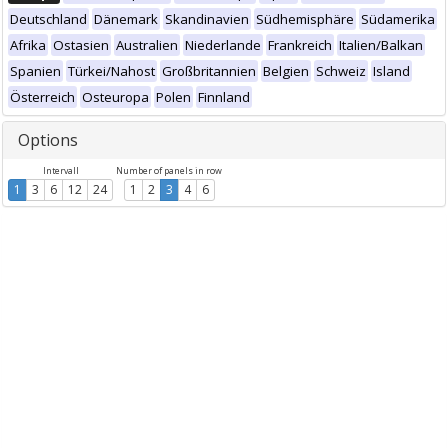
Deutschland
Dänemark
Skandinavien
Südhemisphäre
Südamerika
Afrika
Ostasien
Australien
Niederlande
Frankreich
Italien/Balkan
Spanien
Türkei/Nahost
Großbritannien
Belgien
Schweiz
Island
Österreich
Osteuropa
Polen
Finnland
Options
Intervall
Number of panels in row
1
3
6
12
24
1
2
3
4
6