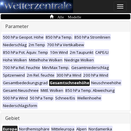
Toggle
naviga
Alle Modelle
Parameter
500 hPa Geopot. Höhe
850 hPa Temp.
850 hPa Stromlinien
Niederschlag
2m Temp
700 hPa Vertikalbew
850 hPa Pot. Äquiv. Temp
10m Wind
2m Taupunkt
CAPE/LI
Hohe Wolken
Mittelhohe Wolken
Niedrige Wolken
700 hPa Rel. Feuchte
Min/Max Temp.
Gesamtniederschlag
Spitzenwind
2m Rel. feuchte
300 hPa Wind
200 hPa Wind
Gesamtbedeckungsgrad
Gesamtschneehöhe
Neuschneehöhe
Gesamt-Neuschnee
Mittl. Wolken
850 hPa Temp. Abweichung
500 hPa Wind
50 hPa Temp
Schnee/Eis
Wellenhoehe
Niederschlagsform
Gebiet
Europa
Nordhemisphäre
Mitteleuropa
Alpen
Nordamerika