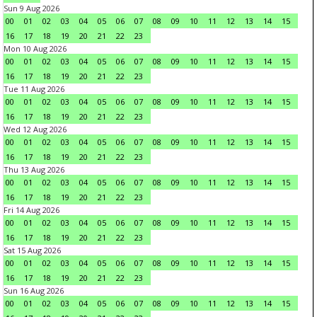
Sun 9 Aug 2026
00
01
02
03
04
05
06
07
08
09
10
11
12
13
14
15
16
17
18
19
20
21
22
23
Mon 10 Aug 2026
00
01
02
03
04
05
06
07
08
09
10
11
12
13
14
15
16
17
18
19
20
21
22
23
Tue 11 Aug 2026
00
01
02
03
04
05
06
07
08
09
10
11
12
13
14
15
16
17
18
19
20
21
22
23
Wed 12 Aug 2026
00
01
02
03
04
05
06
07
08
09
10
11
12
13
14
15
16
17
18
19
20
21
22
23
Thu 13 Aug 2026
00
01
02
03
04
05
06
07
08
09
10
11
12
13
14
15
16
17
18
19
20
21
22
23
Fri 14 Aug 2026
00
01
02
03
04
05
06
07
08
09
10
11
12
13
14
15
16
17
18
19
20
21
22
23
Sat 15 Aug 2026
00
01
02
03
04
05
06
07
08
09
10
11
12
13
14
15
16
17
18
19
20
21
22
23
Sun 16 Aug 2026
00
01
02
03
04
05
06
07
08
09
10
11
12
13
14
15