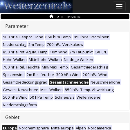
Toggle
naviga
Alle Modelle
Parameter
500 hPa Geopot. Höhe
850 hPa Temp.
850 hPa Stromlinien
Niederschlag
2m Temp
700 hPa Vertikalbew
850 hPa Pot. Äquiv. Temp
10m Wind
2m Taupunkt
CAPE/LI
Hohe Wolken
Mittelhohe Wolken
Niedrige Wolken
700 hPa Rel. Feuchte
Min/Max Temp.
Gesamtniederschlag
Spitzenwind
2m Rel. feuchte
300 hPa Wind
200 hPa Wind
Gesamtbedeckungsgrad
Gesamtschneehöhe
Neuschneehöhe
Gesamt-Neuschnee
Mittl. Wolken
850 hPa Temp. Abweichung
500 hPa Wind
50 hPa Temp
Schnee/Eis
Wellenhoehe
Niederschlagsform
Gebiet
Europa
Nordhemisphäre
Mitteleuropa
Alpen
Nordamerika