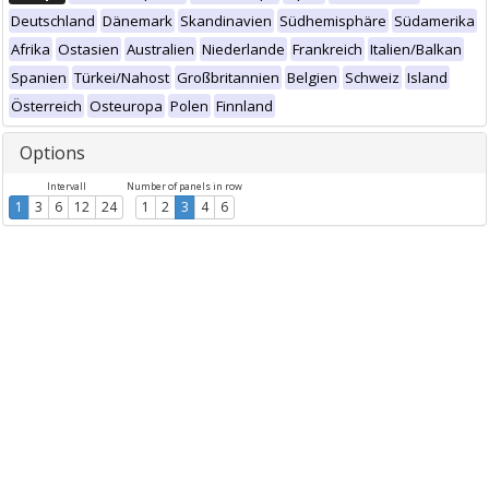
Deutschland
Dänemark
Skandinavien
Südhemisphäre
Südamerika
Afrika
Ostasien
Australien
Niederlande
Frankreich
Italien/Balkan
Spanien
Türkei/Nahost
Großbritannien
Belgien
Schweiz
Island
Österreich
Osteuropa
Polen
Finnland
Options
Intervall
Number of panels in row
1
3
6
12
24
1
2
3
4
6