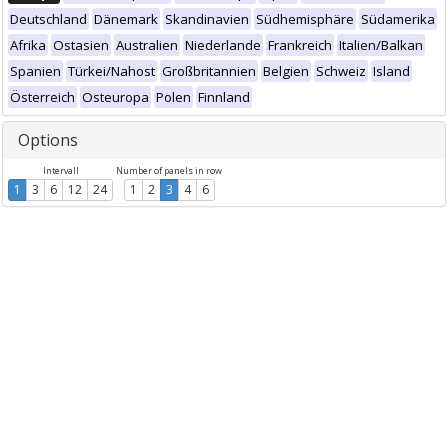
Deutschland
Dänemark
Skandinavien
Südhemisphäre
Südamerika
Afrika
Ostasien
Australien
Niederlande
Frankreich
Italien/Balkan
Spanien
Türkei/Nahost
Großbritannien
Belgien
Schweiz
Island
Österreich
Osteuropa
Polen
Finnland
Options
Intervall
Number of panels in row
1
3
6
12
24
1
2
3
4
6