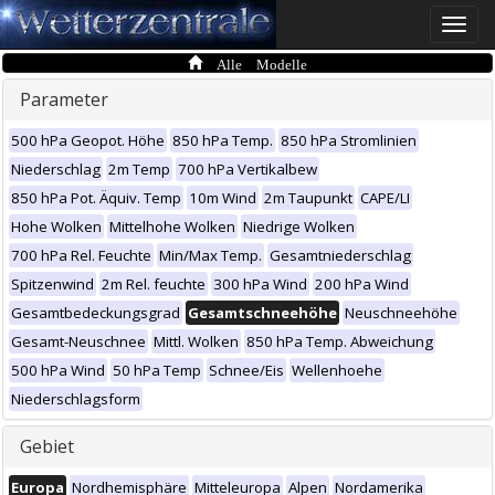
Toggle
naviga
Alle Modelle
Parameter
500 hPa Geopot. Höhe
850 hPa Temp.
850 hPa Stromlinien
Niederschlag
2m Temp
700 hPa Vertikalbew
850 hPa Pot. Äquiv. Temp
10m Wind
2m Taupunkt
CAPE/LI
Hohe Wolken
Mittelhohe Wolken
Niedrige Wolken
700 hPa Rel. Feuchte
Min/Max Temp.
Gesamtniederschlag
Spitzenwind
2m Rel. feuchte
300 hPa Wind
200 hPa Wind
Gesamtbedeckungsgrad
Gesamtschneehöhe
Neuschneehöhe
Gesamt-Neuschnee
Mittl. Wolken
850 hPa Temp. Abweichung
500 hPa Wind
50 hPa Temp
Schnee/Eis
Wellenhoehe
Niederschlagsform
Gebiet
Europa
Nordhemisphäre
Mitteleuropa
Alpen
Nordamerika