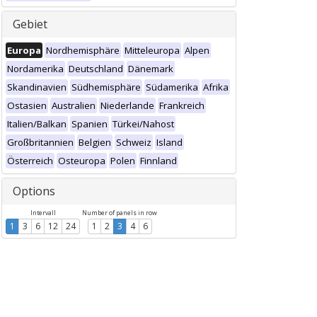
Gebiet
Europa
Nordhemisphäre
Mitteleuropa
Alpen
Nordamerika
Deutschland
Dänemark
Skandinavien
Südhemisphäre
Südamerika
Afrika
Ostasien
Australien
Niederlande
Frankreich
Italien/Balkan
Spanien
Türkei/Nahost
Großbritannien
Belgien
Schweiz
Island
Österreich
Osteuropa
Polen
Finnland
Options
Intervall
Number of panels in row
1
3
6
12
24
1
2
3
4
6