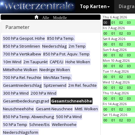
Top Karten
Diagr
Alle Modelle
Thu 6 Aug 2026
00
01
02
03
Parameter
Fri 7 Aug 2026
00
01
02
03
500 hPa Geopot. Höhe
850 hPa Temp.
Sat 8 Aug 2026
00
01
02
03
850 hPa Stromlinien
Niederschlag
2m Temp
Sun 9 Aug 2026
700 hPa Vertikalbew
850 hPa Pot. Äquiv. Temp
00
01
02
03
Mon 10 Aug 2026
10m Wind
2m Taupunkt
CAPE/LI
Hohe Wolken
00
01
02
03
Mittelhohe Wolken
Niedrige Wolken
Tue 11 Aug 2026
00
01
02
03
700 hPa Rel. Feuchte
Min/Max Temp.
Wed 12 Aug 2026
Gesamtniederschlag
Spitzenwind
2m Rel. feuchte
00
01
02
03
300 hPa Wind
200 hPa Wind
Thu 13 Aug 2026
00
01
02
03
Gesamtbedeckungsgrad
Gesamtschneehöhe
Fri 14 Aug 2026
Neuschneehöhe
Gesamt-Neuschnee
Mittl. Wolken
00
01
02
03
Sat 15 Aug 2026
850 hPa Temp. Abweichung
500 hPa Wind
00
01
02
03
50 hPa Temp
Schnee/Eis
Wellenhoehe
Niederschlagsform