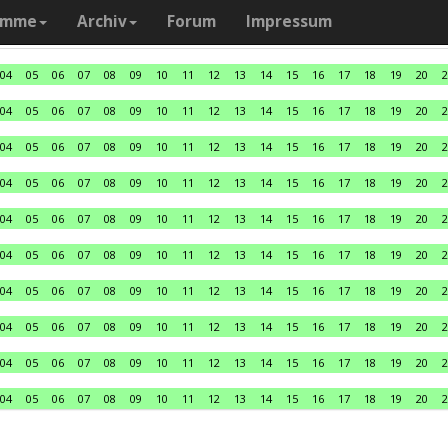
amme
Archiv
Forum
Impressum
04
05
06
07
08
09
10
11
12
13
14
15
16
17
18
19
20
2
04
05
06
07
08
09
10
11
12
13
14
15
16
17
18
19
20
2
04
05
06
07
08
09
10
11
12
13
14
15
16
17
18
19
20
2
04
05
06
07
08
09
10
11
12
13
14
15
16
17
18
19
20
2
04
05
06
07
08
09
10
11
12
13
14
15
16
17
18
19
20
2
04
05
06
07
08
09
10
11
12
13
14
15
16
17
18
19
20
2
04
05
06
07
08
09
10
11
12
13
14
15
16
17
18
19
20
2
04
05
06
07
08
09
10
11
12
13
14
15
16
17
18
19
20
2
04
05
06
07
08
09
10
11
12
13
14
15
16
17
18
19
20
2
04
05
06
07
08
09
10
11
12
13
14
15
16
17
18
19
20
2