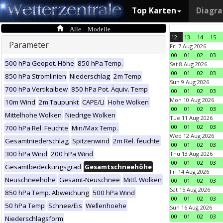
Top Karten
Diagr
Alle Modelle
12
13
14
15
Parameter
Fri 7 Aug 2026
00
01
02
03
500 hPa Geopot. Höhe
850 hPa Temp.
Sat 8 Aug 2026
00
01
02
03
850 hPa Stromlinien
Niederschlag
2m Temp
Sun 9 Aug 2026
700 hPa Vertikalbew
850 hPa Pot. Äquiv. Temp
00
01
02
03
Mon 10 Aug 2026
10m Wind
2m Taupunkt
CAPE/LI
Hohe Wolken
00
01
02
03
Mittelhohe Wolken
Niedrige Wolken
Tue 11 Aug 2026
00
01
02
03
700 hPa Rel. Feuchte
Min/Max Temp.
Wed 12 Aug 2026
Gesamtniederschlag
Spitzenwind
2m Rel. feuchte
00
01
02
03
300 hPa Wind
200 hPa Wind
Thu 13 Aug 2026
00
01
02
03
Gesamtbedeckungsgrad
Gesamtschneehöhe
Fri 14 Aug 2026
Neuschneehöhe
Gesamt-Neuschnee
Mittl. Wolken
00
01
02
03
Sat 15 Aug 2026
850 hPa Temp. Abweichung
500 hPa Wind
00
01
02
03
50 hPa Temp
Schnee/Eis
Wellenhoehe
Sun 16 Aug 2026
00
01
02
03
Niederschlagsform