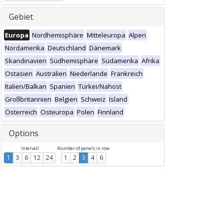
Gebiet
Europa
Nordhemisphäre
Mitteleuropa
Alpen
Nordamerika
Deutschland
Dänemark
Skandinavien
Südhemisphäre
Südamerika
Afrika
Ostasien
Australien
Niederlande
Frankreich
Italien/Balkan
Spanien
Türkei/Nahost
Großbritannien
Belgien
Schweiz
Island
Österreich
Osteuropa
Polen
Finnland
Options
Intervall
Number of panels in row
1
3
6
12
24
1
2
3
4
6