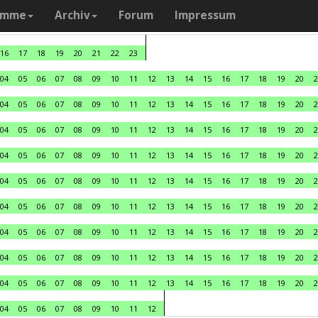
amme
Archiv
Forum
Impressum
16
17
18
19
20
21
22
23
04
05
06
07
08
09
10
11
12
13
14
15
16
17
18
19
20
2
04
05
06
07
08
09
10
11
12
13
14
15
16
17
18
19
20
2
04
05
06
07
08
09
10
11
12
13
14
15
16
17
18
19
20
2
04
05
06
07
08
09
10
11
12
13
14
15
16
17
18
19
20
2
04
05
06
07
08
09
10
11
12
13
14
15
16
17
18
19
20
2
04
05
06
07
08
09
10
11
12
13
14
15
16
17
18
19
20
2
04
05
06
07
08
09
10
11
12
13
14
15
16
17
18
19
20
2
04
05
06
07
08
09
10
11
12
13
14
15
16
17
18
19
20
2
04
05
06
07
08
09
10
11
12
13
14
15
16
17
18
19
20
2
04
05
06
07
08
09
10
11
12