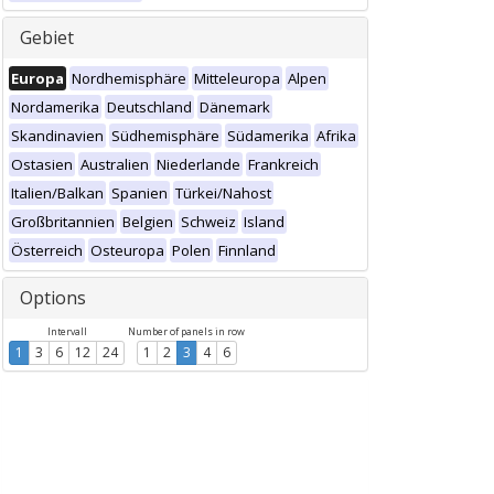
Gebiet
Europa
Nordhemisphäre
Mitteleuropa
Alpen
Nordamerika
Deutschland
Dänemark
Skandinavien
Südhemisphäre
Südamerika
Afrika
Ostasien
Australien
Niederlande
Frankreich
Italien/Balkan
Spanien
Türkei/Nahost
Großbritannien
Belgien
Schweiz
Island
Österreich
Osteuropa
Polen
Finnland
Options
Intervall
Number of panels in row
1
3
6
12
24
1
2
3
4
6