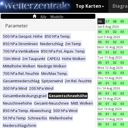
Top Karten
Diagr
Alle Modelle
06
07
08
09
Parameter
Sat 8 Aug 2026
00
01
02
03
500 hPa Geopot. Höhe
850 hPa Temp.
Sun 9 Aug 2026
00
01
02
03
850 hPa Stromlinien
Niederschlag
2m Temp
Mon 10 Aug 2026
700 hPa Vertikalbew
850 hPa Pot. Äquiv. Temp
00
01
02
03
Tue 11 Aug 2026
10m Wind
2m Taupunkt
CAPE/LI
Hohe Wolken
00
01
02
03
Mittelhohe Wolken
Niedrige Wolken
Wed 12 Aug 2026
00
01
02
03
700 hPa Rel. Feuchte
Min/Max Temp.
Thu 13 Aug 2026
Gesamtniederschlag
Spitzenwind
2m Rel. feuchte
00
01
02
03
300 hPa Wind
200 hPa Wind
Fri 14 Aug 2026
00
01
02
03
Gesamtbedeckungsgrad
Gesamtschneehöhe
Sat 15 Aug 2026
Neuschneehöhe
Gesamt-Neuschnee
Mittl. Wolken
00
01
02
03
Sun 16 Aug 2026
850 hPa Temp. Abweichung
500 hPa Wind
00
01
02
03
50 hPa Temp
Schnee/Eis
Wellenhoehe
Mon 17 Aug 2026
00
01
02
03
Niederschlagsform