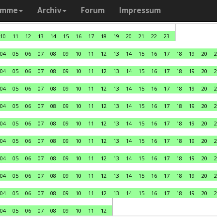
amme
Archiv
Forum
Impressum
10
11
12
13
14
15
16
17
18
19
20
21
22
23
04
05
06
07
08
09
10
11
12
13
14
15
16
17
18
19
20
2
04
05
06
07
08
09
10
11
12
13
14
15
16
17
18
19
20
2
04
05
06
07
08
09
10
11
12
13
14
15
16
17
18
19
20
2
04
05
06
07
08
09
10
11
12
13
14
15
16
17
18
19
20
2
04
05
06
07
08
09
10
11
12
13
14
15
16
17
18
19
20
2
04
05
06
07
08
09
10
11
12
13
14
15
16
17
18
19
20
2
04
05
06
07
08
09
10
11
12
13
14
15
16
17
18
19
20
2
04
05
06
07
08
09
10
11
12
13
14
15
16
17
18
19
20
2
04
05
06
07
08
09
10
11
12
13
14
15
16
17
18
19
20
2
04
05
06
07
08
09
10
11
12