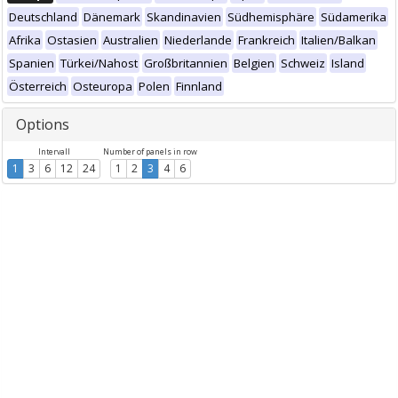
Deutschland
Dänemark
Skandinavien
Südhemisphäre
Südamerika
Afrika
Ostasien
Australien
Niederlande
Frankreich
Italien/Balkan
Spanien
Türkei/Nahost
Großbritannien
Belgien
Schweiz
Island
Österreich
Osteuropa
Polen
Finnland
Options
Intervall
Number of panels in row
1
3
6
12
24
1
2
3
4
6