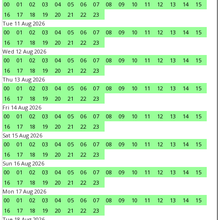
00
01
02
03
04
05
06
07
08
09
10
11
12
13
14
15
16
17
18
19
20
21
22
23
Tue 11 Aug 2026
00
01
02
03
04
05
06
07
08
09
10
11
12
13
14
15
16
17
18
19
20
21
22
23
Wed 12 Aug 2026
00
01
02
03
04
05
06
07
08
09
10
11
12
13
14
15
16
17
18
19
20
21
22
23
Thu 13 Aug 2026
00
01
02
03
04
05
06
07
08
09
10
11
12
13
14
15
16
17
18
19
20
21
22
23
Fri 14 Aug 2026
00
01
02
03
04
05
06
07
08
09
10
11
12
13
14
15
16
17
18
19
20
21
22
23
Sat 15 Aug 2026
00
01
02
03
04
05
06
07
08
09
10
11
12
13
14
15
16
17
18
19
20
21
22
23
Sun 16 Aug 2026
00
01
02
03
04
05
06
07
08
09
10
11
12
13
14
15
16
17
18
19
20
21
22
23
Mon 17 Aug 2026
00
01
02
03
04
05
06
07
08
09
10
11
12
13
14
15
16
17
18
19
20
21
22
23
Tue 18 Aug 2026