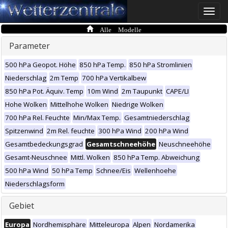
Toggle
naviga
Alle Modelle
Parameter
500 hPa Geopot. Höhe
850 hPa Temp.
850 hPa Stromlinien
Niederschlag
2m Temp
700 hPa Vertikalbew
850 hPa Pot. Äquiv. Temp
10m Wind
2m Taupunkt
CAPE/LI
Hohe Wolken
Mittelhohe Wolken
Niedrige Wolken
700 hPa Rel. Feuchte
Min/Max Temp.
Gesamtniederschlag
Spitzenwind
2m Rel. feuchte
300 hPa Wind
200 hPa Wind
Gesamtbedeckungsgrad
Gesamtschneehöhe
Neuschneehöhe
Gesamt-Neuschnee
Mittl. Wolken
850 hPa Temp. Abweichung
500 hPa Wind
50 hPa Temp
Schnee/Eis
Wellenhoehe
Niederschlagsform
Gebiet
Europa
Nordhemisphäre
Mitteleuropa
Alpen
Nordamerika