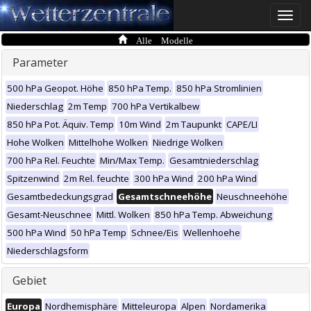
Toggle
naviga
Alle Modelle
Parameter
500 hPa Geopot. Höhe
850 hPa Temp.
850 hPa Stromlinien
Niederschlag
2m Temp
700 hPa Vertikalbew
850 hPa Pot. Äquiv. Temp
10m Wind
2m Taupunkt
CAPE/LI
Hohe Wolken
Mittelhohe Wolken
Niedrige Wolken
700 hPa Rel. Feuchte
Min/Max Temp.
Gesamtniederschlag
Spitzenwind
2m Rel. feuchte
300 hPa Wind
200 hPa Wind
Gesamtbedeckungsgrad
Gesamtschneehöhe
Neuschneehöhe
Gesamt-Neuschnee
Mittl. Wolken
850 hPa Temp. Abweichung
500 hPa Wind
50 hPa Temp
Schnee/Eis
Wellenhoehe
Niederschlagsform
Gebiet
Europa
Nordhemisphäre
Mitteleuropa
Alpen
Nordamerika