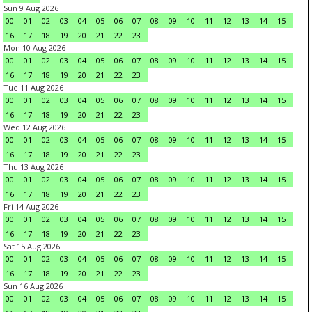
Sun 9 Aug 2026
00
01
02
03
04
05
06
07
08
09
10
11
12
13
14
15
16
17
18
19
20
21
22
23
Mon 10 Aug 2026
00
01
02
03
04
05
06
07
08
09
10
11
12
13
14
15
16
17
18
19
20
21
22
23
Tue 11 Aug 2026
00
01
02
03
04
05
06
07
08
09
10
11
12
13
14
15
16
17
18
19
20
21
22
23
Wed 12 Aug 2026
00
01
02
03
04
05
06
07
08
09
10
11
12
13
14
15
16
17
18
19
20
21
22
23
Thu 13 Aug 2026
00
01
02
03
04
05
06
07
08
09
10
11
12
13
14
15
16
17
18
19
20
21
22
23
Fri 14 Aug 2026
00
01
02
03
04
05
06
07
08
09
10
11
12
13
14
15
16
17
18
19
20
21
22
23
Sat 15 Aug 2026
00
01
02
03
04
05
06
07
08
09
10
11
12
13
14
15
16
17
18
19
20
21
22
23
Sun 16 Aug 2026
00
01
02
03
04
05
06
07
08
09
10
11
12
13
14
15