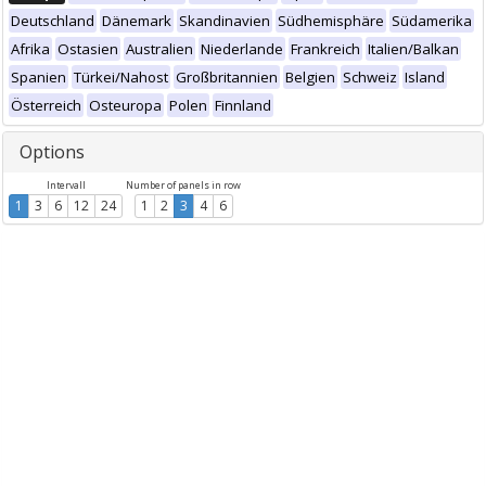
Deutschland
Dänemark
Skandinavien
Südhemisphäre
Südamerika
Afrika
Ostasien
Australien
Niederlande
Frankreich
Italien/Balkan
Spanien
Türkei/Nahost
Großbritannien
Belgien
Schweiz
Island
Österreich
Osteuropa
Polen
Finnland
Options
Intervall
Number of panels in row
1
3
6
12
24
1
2
3
4
6