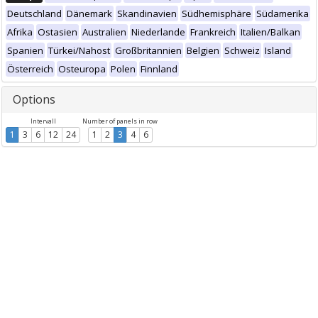
Deutschland
Dänemark
Skandinavien
Südhemisphäre
Südamerika
Afrika
Ostasien
Australien
Niederlande
Frankreich
Italien/Balkan
Spanien
Türkei/Nahost
Großbritannien
Belgien
Schweiz
Island
Österreich
Osteuropa
Polen
Finnland
Options
Intervall
Number of panels in row
1
3
6
12
24
1
2
3
4
6