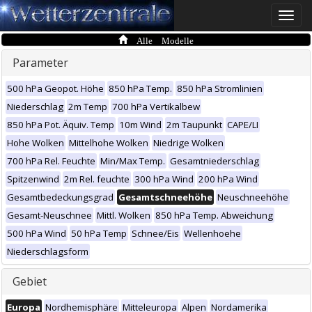
Toggle
naviga
Alle Modelle
Parameter
500 hPa Geopot. Höhe
850 hPa Temp.
850 hPa Stromlinien
Niederschlag
2m Temp
700 hPa Vertikalbew
850 hPa Pot. Äquiv. Temp
10m Wind
2m Taupunkt
CAPE/LI
Hohe Wolken
Mittelhohe Wolken
Niedrige Wolken
700 hPa Rel. Feuchte
Min/Max Temp.
Gesamtniederschlag
Spitzenwind
2m Rel. feuchte
300 hPa Wind
200 hPa Wind
Gesamtbedeckungsgrad
Gesamtschneehöhe
Neuschneehöhe
Gesamt-Neuschnee
Mittl. Wolken
850 hPa Temp. Abweichung
500 hPa Wind
50 hPa Temp
Schnee/Eis
Wellenhoehe
Niederschlagsform
Gebiet
Europa
Nordhemisphäre
Mitteleuropa
Alpen
Nordamerika