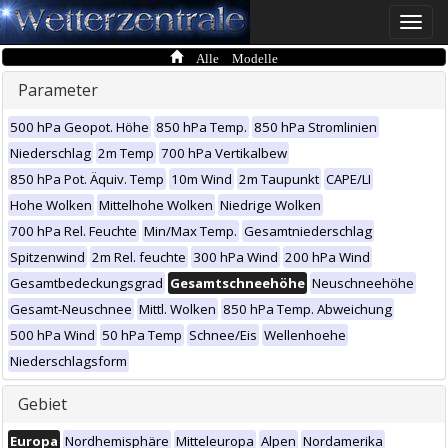
Toggle
naviga
Alle Modelle
Parameter
500 hPa Geopot. Höhe
850 hPa Temp.
850 hPa Stromlinien
Niederschlag
2m Temp
700 hPa Vertikalbew
850 hPa Pot. Äquiv. Temp
10m Wind
2m Taupunkt
CAPE/LI
Hohe Wolken
Mittelhohe Wolken
Niedrige Wolken
700 hPa Rel. Feuchte
Min/Max Temp.
Gesamtniederschlag
Spitzenwind
2m Rel. feuchte
300 hPa Wind
200 hPa Wind
Gesamtbedeckungsgrad
Gesamtschneehöhe
Neuschneehöhe
Gesamt-Neuschnee
Mittl. Wolken
850 hPa Temp. Abweichung
500 hPa Wind
50 hPa Temp
Schnee/Eis
Wellenhoehe
Niederschlagsform
Gebiet
Europa
Nordhemisphäre
Mitteleuropa
Alpen
Nordamerika