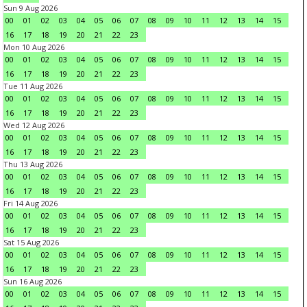
Sun 9 Aug 2026
00
01
02
03
04
05
06
07
08
09
10
11
12
13
14
15
16
17
18
19
20
21
22
23
Mon 10 Aug 2026
00
01
02
03
04
05
06
07
08
09
10
11
12
13
14
15
16
17
18
19
20
21
22
23
Tue 11 Aug 2026
00
01
02
03
04
05
06
07
08
09
10
11
12
13
14
15
16
17
18
19
20
21
22
23
Wed 12 Aug 2026
00
01
02
03
04
05
06
07
08
09
10
11
12
13
14
15
16
17
18
19
20
21
22
23
Thu 13 Aug 2026
00
01
02
03
04
05
06
07
08
09
10
11
12
13
14
15
16
17
18
19
20
21
22
23
Fri 14 Aug 2026
00
01
02
03
04
05
06
07
08
09
10
11
12
13
14
15
16
17
18
19
20
21
22
23
Sat 15 Aug 2026
00
01
02
03
04
05
06
07
08
09
10
11
12
13
14
15
16
17
18
19
20
21
22
23
Sun 16 Aug 2026
00
01
02
03
04
05
06
07
08
09
10
11
12
13
14
15