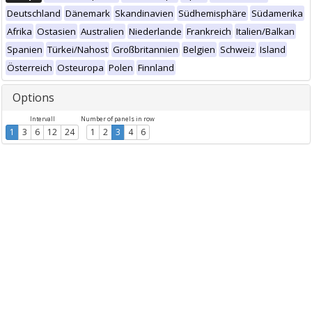
Deutschland
Dänemark
Skandinavien
Südhemisphäre
Südamerika
Afrika
Ostasien
Australien
Niederlande
Frankreich
Italien/Balkan
Spanien
Türkei/Nahost
Großbritannien
Belgien
Schweiz
Island
Österreich
Osteuropa
Polen
Finnland
Options
Intervall
Number of panels in row
1
3
6
12
24
1
2
3
4
6