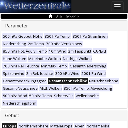
Toggle
naviga
Alle Modelle
Parameter
500 hPa Geopot. Höhe
850 hPa Temp.
850 hPa Stromlinien
Niederschlag
2m Temp
700 hPa Vertikalbew
850 hPa Pot. Äquiv. Temp
10m Wind
2m Taupunkt
CAPE/LI
Hohe Wolken
Mittelhohe Wolken
Niedrige Wolken
700 hPa Rel. Feuchte
Min/Max Temp.
Gesamtniederschlag
Spitzenwind
2m Rel. feuchte
300 hPa Wind
200 hPa Wind
Gesamtbedeckungsgrad
Gesamtschneehöhe
Neuschneehöhe
Gesamt-Neuschnee
Mittl. Wolken
850 hPa Temp. Abweichung
500 hPa Wind
50 hPa Temp
Schnee/Eis
Wellenhoehe
Niederschlagsform
Gebiet
Europa
Nordhemisphäre
Mitteleuropa
Alpen
Nordamerika