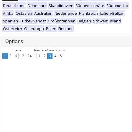
Deutschland
Dänemark
Skandinavien
Südhemisphäre
Südamerika
Afrika
Ostasien
Australien
Niederlande
Frankreich
Italien/Balkan
Spanien
Türkei/Nahost
Großbritannien
Belgien
Schweiz
Island
Österreich
Osteuropa
Polen
Finnland
Options
Intervall
Number of panels in row
1
3
6
12
24
1
2
3
4
6