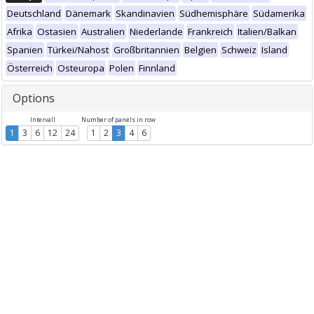
Deutschland
Dänemark
Skandinavien
Südhemisphäre
Südamerika
Afrika
Ostasien
Australien
Niederlande
Frankreich
Italien/Balkan
Spanien
Türkei/Nahost
Großbritannien
Belgien
Schweiz
Island
Österreich
Osteuropa
Polen
Finnland
Options
Intervall
Number of panels in row
1
3
6
12
24
1
2
3
4
6