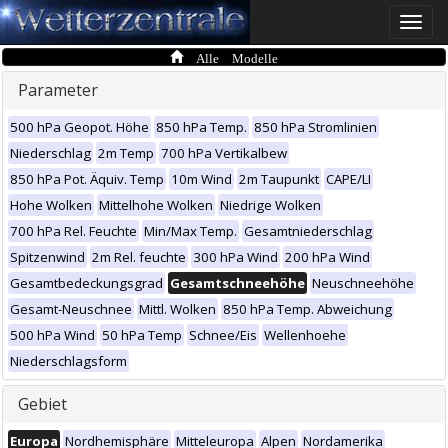
Toggle
naviga
Alle Modelle
Parameter
500 hPa Geopot. Höhe
850 hPa Temp.
850 hPa Stromlinien
Niederschlag
2m Temp
700 hPa Vertikalbew
850 hPa Pot. Äquiv. Temp
10m Wind
2m Taupunkt
CAPE/LI
Hohe Wolken
Mittelhohe Wolken
Niedrige Wolken
700 hPa Rel. Feuchte
Min/Max Temp.
Gesamtniederschlag
Spitzenwind
2m Rel. feuchte
300 hPa Wind
200 hPa Wind
Gesamtbedeckungsgrad
Gesamtschneehöhe
Neuschneehöhe
Gesamt-Neuschnee
Mittl. Wolken
850 hPa Temp. Abweichung
500 hPa Wind
50 hPa Temp
Schnee/Eis
Wellenhoehe
Niederschlagsform
Gebiet
Europa
Nordhemisphäre
Mitteleuropa
Alpen
Nordamerika