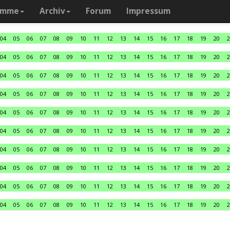
amme
Archiv
Forum
Impressum
04
05
06
07
08
09
10
11
12
13
14
15
16
17
18
19
20
2
04
05
06
07
08
09
10
11
12
13
14
15
16
17
18
19
20
2
04
05
06
07
08
09
10
11
12
13
14
15
16
17
18
19
20
2
04
05
06
07
08
09
10
11
12
13
14
15
16
17
18
19
20
2
04
05
06
07
08
09
10
11
12
13
14
15
16
17
18
19
20
2
04
05
06
07
08
09
10
11
12
13
14
15
16
17
18
19
20
2
04
05
06
07
08
09
10
11
12
13
14
15
16
17
18
19
20
2
04
05
06
07
08
09
10
11
12
13
14
15
16
17
18
19
20
2
04
05
06
07
08
09
10
11
12
13
14
15
16
17
18
19
20
2
04
05
06
07
08
09
10
11
12
13
14
15
16
17
18
19
20
2