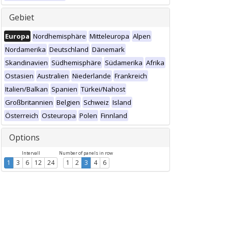
Gebiet
Europa
Nordhemisphäre
Mitteleuropa
Alpen
Nordamerika
Deutschland
Dänemark
Skandinavien
Südhemisphäre
Südamerika
Afrika
Ostasien
Australien
Niederlande
Frankreich
Italien/Balkan
Spanien
Türkei/Nahost
Großbritannien
Belgien
Schweiz
Island
Österreich
Osteuropa
Polen
Finnland
Options
Intervall
Number of panels in row
1
3
6
12
24
1
2
3
4
6