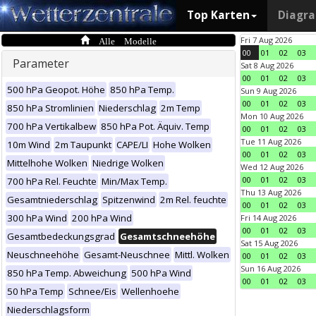
Top Karten
Diagr
Alle Modelle
Fri 7 Aug 2026
00
01
02
03
Parameter
Sat 8 Aug 2026
00
01
02
03
500 hPa Geopot. Höhe
850 hPa Temp.
Sun 9 Aug 2026
00
01
02
03
850 hPa Stromlinien
Niederschlag
2m Temp
Mon 10 Aug 2026
700 hPa Vertikalbew
850 hPa Pot. Äquiv. Temp
00
01
02
03
Tue 11 Aug 2026
10m Wind
2m Taupunkt
CAPE/LI
Hohe Wolken
00
01
02
03
Mittelhohe Wolken
Niedrige Wolken
Wed 12 Aug 2026
00
01
02
03
700 hPa Rel. Feuchte
Min/Max Temp.
Thu 13 Aug 2026
Gesamtniederschlag
Spitzenwind
2m Rel. feuchte
00
01
02
03
300 hPa Wind
200 hPa Wind
Fri 14 Aug 2026
00
01
02
03
Gesamtbedeckungsgrad
Gesamtschneehöhe
Sat 15 Aug 2026
Neuschneehöhe
Gesamt-Neuschnee
Mittl. Wolken
00
01
02
03
Sun 16 Aug 2026
850 hPa Temp. Abweichung
500 hPa Wind
00
01
02
03
50 hPa Temp
Schnee/Eis
Wellenhoehe
Niederschlagsform