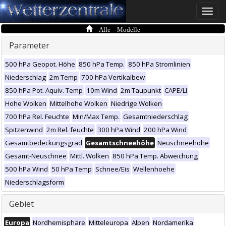
Toggle
naviga
Alle Modelle
Parameter
500 hPa Geopot. Höhe
850 hPa Temp.
850 hPa Stromlinien
Niederschlag
2m Temp
700 hPa Vertikalbew
850 hPa Pot. Äquiv. Temp
10m Wind
2m Taupunkt
CAPE/LI
Hohe Wolken
Mittelhohe Wolken
Niedrige Wolken
700 hPa Rel. Feuchte
Min/Max Temp.
Gesamtniederschlag
Spitzenwind
2m Rel. feuchte
300 hPa Wind
200 hPa Wind
Gesamtbedeckungsgrad
Gesamtschneehöhe
Neuschneehöhe
Gesamt-Neuschnee
Mittl. Wolken
850 hPa Temp. Abweichung
500 hPa Wind
50 hPa Temp
Schnee/Eis
Wellenhoehe
Niederschlagsform
Gebiet
Europa
Nordhemisphäre
Mitteleuropa
Alpen
Nordamerika