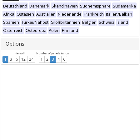
Deutschland
Dänemark
Skandinavien
Südhemisphäre
Südamerika
Afrika
Ostasien
Australien
Niederlande
Frankreich
Italien/Balkan
Spanien
Türkei/Nahost
Großbritannien
Belgien
Schweiz
Island
Österreich
Osteuropa
Polen
Finnland
Options
Intervall
Number of panels in row
1
3
6
12
24
1
2
3
4
6