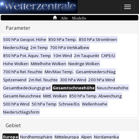
Toggle
naviga
Alle Modelle
Parameter
500 hPa Geopot. Höhe
850 hPa Temp.
850 hPa Stromlinien
Niederschlag
2m Temp
700 hPa Vertikalbew
850 hPa Pot. Äquiv. Temp
10m Wind
2m Taupunkt
CAPE/LI
Hohe Wolken
Mittelhohe Wolken
Niedrige Wolken
700 hPa Rel. Feuchte
Min/Max Temp.
Gesamtniederschlag
Spitzenwind
2m Rel. feuchte
300 hPa Wind
200 hPa Wind
Gesamtbedeckungsgrad
Gesamtschneehöhe
Neuschneehöhe
Gesamt-Neuschnee
Mittl. Wolken
850 hPa Temp. Abweichung
500 hPa Wind
50 hPa Temp
Schnee/Eis
Wellenhoehe
Niederschlagsform
Gebiet
Europa
Nordhemisphäre
Mitteleuropa
Alpen
Nordamerika