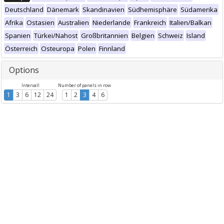
Deutschland
Dänemark
Skandinavien
Südhemisphäre
Südamerika
Afrika
Ostasien
Australien
Niederlande
Frankreich
Italien/Balkan
Spanien
Türkei/Nahost
Großbritannien
Belgien
Schweiz
Island
Österreich
Osteuropa
Polen
Finnland
Options
Intervall
Number of panels in row
1
3
6
12
24
1
2
3
4
6