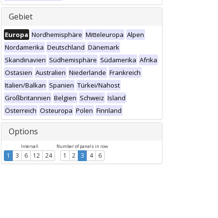
Gebiet
Europa
Nordhemisphäre
Mitteleuropa
Alpen
Nordamerika
Deutschland
Dänemark
Skandinavien
Südhemisphäre
Südamerika
Afrika
Ostasien
Australien
Niederlande
Frankreich
Italien/Balkan
Spanien
Türkei/Nahost
Großbritannien
Belgien
Schweiz
Island
Österreich
Osteuropa
Polen
Finnland
Options
Intervall
Number of panels in row
1
3
6
12
24
1
2
3
4
6