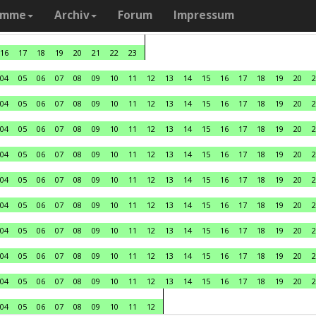
amme
Archiv
Forum
Impressum
16
17
18
19
20
21
22
23
04
05
06
07
08
09
10
11
12
13
14
15
16
17
18
19
20
2
04
05
06
07
08
09
10
11
12
13
14
15
16
17
18
19
20
2
04
05
06
07
08
09
10
11
12
13
14
15
16
17
18
19
20
2
04
05
06
07
08
09
10
11
12
13
14
15
16
17
18
19
20
2
04
05
06
07
08
09
10
11
12
13
14
15
16
17
18
19
20
2
04
05
06
07
08
09
10
11
12
13
14
15
16
17
18
19
20
2
04
05
06
07
08
09
10
11
12
13
14
15
16
17
18
19
20
2
04
05
06
07
08
09
10
11
12
13
14
15
16
17
18
19
20
2
04
05
06
07
08
09
10
11
12
13
14
15
16
17
18
19
20
2
04
05
06
07
08
09
10
11
12