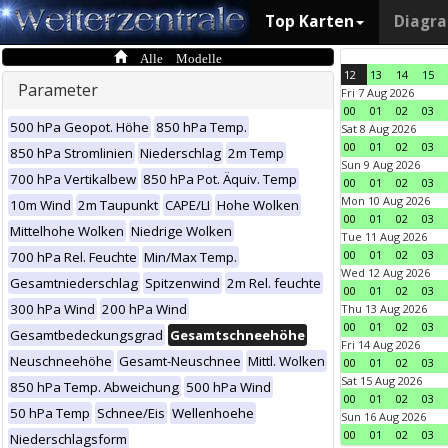
Top Karten
Diagr
Alle Modelle
12
13
14
15
Parameter
Fri 7 Aug 2026
00
01
02
03
500 hPa Geopot. Höhe
850 hPa Temp.
Sat 8 Aug 2026
00
01
02
03
850 hPa Stromlinien
Niederschlag
2m Temp
Sun 9 Aug 2026
700 hPa Vertikalbew
850 hPa Pot. Äquiv. Temp
00
01
02
03
Mon 10 Aug 2026
10m Wind
2m Taupunkt
CAPE/LI
Hohe Wolken
00
01
02
03
Mittelhohe Wolken
Niedrige Wolken
Tue 11 Aug 2026
00
01
02
03
700 hPa Rel. Feuchte
Min/Max Temp.
Wed 12 Aug 2026
Gesamtniederschlag
Spitzenwind
2m Rel. feuchte
00
01
02
03
300 hPa Wind
200 hPa Wind
Thu 13 Aug 2026
00
01
02
03
Gesamtbedeckungsgrad
Gesamtschneehöhe
Fri 14 Aug 2026
Neuschneehöhe
Gesamt-Neuschnee
Mittl. Wolken
00
01
02
03
Sat 15 Aug 2026
850 hPa Temp. Abweichung
500 hPa Wind
00
01
02
03
50 hPa Temp
Schnee/Eis
Wellenhoehe
Sun 16 Aug 2026
00
01
02
03
Niederschlagsform