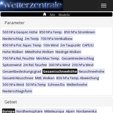
Toggle
naviga
Alle Modelle
Parameter
500 hPa Geopot. Höhe
850 hPa Temp.
850 hPa Stromlinien
Niederschlag
2m Temp
700 hPa Vertikalbew
850 hPa Pot. Äquiv. Temp
10m Wind
2m Taupunkt
CAPE/LI
Hohe Wolken
Mittelhohe Wolken
Niedrige Wolken
700 hPa Rel. Feuchte
Min/Max Temp.
Gesamtniederschlag
Spitzenwind
2m Rel. feuchte
300 hPa Wind
200 hPa Wind
Gesamtbedeckungsgrad
Gesamtschneehöhe
Neuschneehöhe
Gesamt-Neuschnee
Mittl. Wolken
850 hPa Temp. Abweichung
500 hPa Wind
50 hPa Temp
Schnee/Eis
Wellenhoehe
Niederschlagsform
Gebiet
Europa
Nordhemisphäre
Mitteleuropa
Alpen
Nordamerika