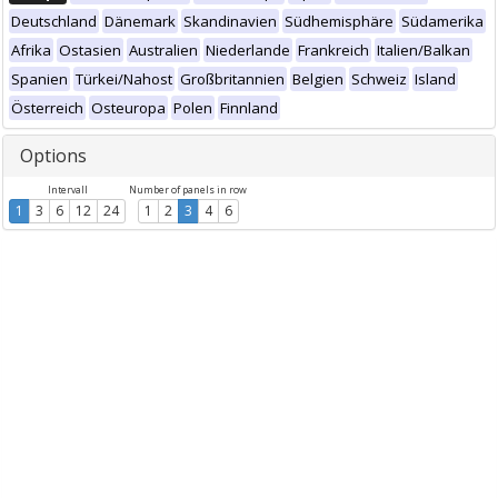
Deutschland
Dänemark
Skandinavien
Südhemisphäre
Südamerika
Afrika
Ostasien
Australien
Niederlande
Frankreich
Italien/Balkan
Spanien
Türkei/Nahost
Großbritannien
Belgien
Schweiz
Island
Österreich
Osteuropa
Polen
Finnland
Options
Intervall
Number of panels in row
1
3
6
12
24
1
2
3
4
6