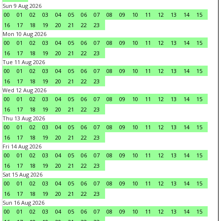
Sun 9 Aug 2026
00
01
02
03
04
05
06
07
08
09
10
11
12
13
14
15
16
17
18
19
20
21
22
23
Mon 10 Aug 2026
00
01
02
03
04
05
06
07
08
09
10
11
12
13
14
15
16
17
18
19
20
21
22
23
Tue 11 Aug 2026
00
01
02
03
04
05
06
07
08
09
10
11
12
13
14
15
16
17
18
19
20
21
22
23
Wed 12 Aug 2026
00
01
02
03
04
05
06
07
08
09
10
11
12
13
14
15
16
17
18
19
20
21
22
23
Thu 13 Aug 2026
00
01
02
03
04
05
06
07
08
09
10
11
12
13
14
15
16
17
18
19
20
21
22
23
Fri 14 Aug 2026
00
01
02
03
04
05
06
07
08
09
10
11
12
13
14
15
16
17
18
19
20
21
22
23
Sat 15 Aug 2026
00
01
02
03
04
05
06
07
08
09
10
11
12
13
14
15
16
17
18
19
20
21
22
23
Sun 16 Aug 2026
00
01
02
03
04
05
06
07
08
09
10
11
12
13
14
15