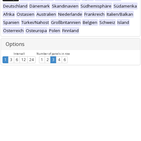
Deutschland
Dänemark
Skandinavien
Südhemisphäre
Südamerika
Afrika
Ostasien
Australien
Niederlande
Frankreich
Italien/Balkan
Spanien
Türkei/Nahost
Großbritannien
Belgien
Schweiz
Island
Österreich
Osteuropa
Polen
Finnland
Options
Intervall
Number of panels in row
1
3
6
12
24
1
2
3
4
6