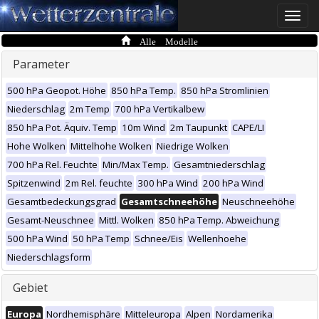
Toggle
naviga
Alle Modelle
Parameter
500 hPa Geopot. Höhe
850 hPa Temp.
850 hPa Stromlinien
Niederschlag
2m Temp
700 hPa Vertikalbew
850 hPa Pot. Äquiv. Temp
10m Wind
2m Taupunkt
CAPE/LI
Hohe Wolken
Mittelhohe Wolken
Niedrige Wolken
700 hPa Rel. Feuchte
Min/Max Temp.
Gesamtniederschlag
Spitzenwind
2m Rel. feuchte
300 hPa Wind
200 hPa Wind
Gesamtbedeckungsgrad
Gesamtschneehöhe
Neuschneehöhe
Gesamt-Neuschnee
Mittl. Wolken
850 hPa Temp. Abweichung
500 hPa Wind
50 hPa Temp
Schnee/Eis
Wellenhoehe
Niederschlagsform
Gebiet
Europa
Nordhemisphäre
Mitteleuropa
Alpen
Nordamerika