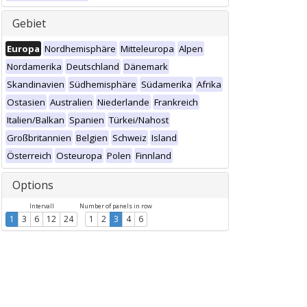
Gebiet
Europa
Nordhemisphäre
Mitteleuropa
Alpen
Nordamerika
Deutschland
Dänemark
Skandinavien
Südhemisphäre
Südamerika
Afrika
Ostasien
Australien
Niederlande
Frankreich
Italien/Balkan
Spanien
Türkei/Nahost
Großbritannien
Belgien
Schweiz
Island
Österreich
Osteuropa
Polen
Finnland
Options
Intervall
Number of panels in row
1
3
6
12
24
1
2
3
4
6