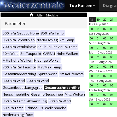
Top Karten
Diagr
Alle Modelle
18
19
20
21
Parameter
Fri 7 Aug 2026
00
01
02
03
500 hPa Geopot. Höhe
850 hPa Temp.
Sat 8 Aug 2026
00
01
02
03
850 hPa Stromlinien
Niederschlag
2m Temp
Sun 9 Aug 2026
700 hPa Vertikalbew
850 hPa Pot. Äquiv. Temp
00
01
02
03
Mon 10 Aug 2026
10m Wind
2m Taupunkt
CAPE/LI
Hohe Wolken
00
01
02
03
Mittelhohe Wolken
Niedrige Wolken
Tue 11 Aug 2026
00
01
02
03
700 hPa Rel. Feuchte
Min/Max Temp.
Wed 12 Aug 2026
Gesamtniederschlag
Spitzenwind
2m Rel. feuchte
00
01
02
03
300 hPa Wind
200 hPa Wind
Thu 13 Aug 2026
00
01
02
03
Gesamtbedeckungsgrad
Gesamtschneehöhe
Fri 14 Aug 2026
Neuschneehöhe
Gesamt-Neuschnee
Mittl. Wolken
00
01
02
03
Sat 15 Aug 2026
850 hPa Temp. Abweichung
500 hPa Wind
00
01
02
03
50 hPa Temp
Schnee/Eis
Wellenhoehe
Niederschlagsform