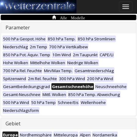
Toggle
naviga
Alle Modelle
Parameter
500 hPa Geopot. Höhe
850 hPa Temp.
850 hPa Stromlinien
Niederschlag
2m Temp
700 hPa Vertikalbew
850 hPa Pot. Äquiv. Temp
10m Wind
2m Taupunkt
CAPE/LI
Hohe Wolken
Mittelhohe Wolken
Niedrige Wolken
700 hPa Rel. Feuchte
Min/Max Temp.
Gesamtniederschlag
Spitzenwind
2m Rel. feuchte
300 hPa Wind
200 hPa Wind
Gesamtbedeckungsgrad
Gesamtschneehöhe
Neuschneehöhe
Gesamt-Neuschnee
Mittl. Wolken
850 hPa Temp. Abweichung
500 hPa Wind
50 hPa Temp
Schnee/Eis
Wellenhoehe
Niederschlagsform
Gebiet
Europa
Nordhemisphäre
Mitteleuropa
Alpen
Nordamerika