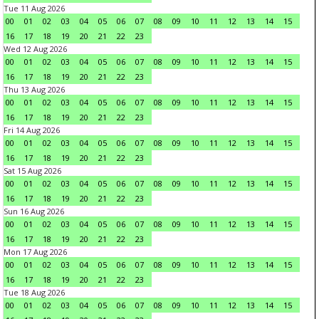
Tue 11 Aug 2026
00
01
02
03
04
05
06
07
08
09
10
11
12
13
14
15
16
17
18
19
20
21
22
23
Wed 12 Aug 2026
00
01
02
03
04
05
06
07
08
09
10
11
12
13
14
15
16
17
18
19
20
21
22
23
Thu 13 Aug 2026
00
01
02
03
04
05
06
07
08
09
10
11
12
13
14
15
16
17
18
19
20
21
22
23
Fri 14 Aug 2026
00
01
02
03
04
05
06
07
08
09
10
11
12
13
14
15
16
17
18
19
20
21
22
23
Sat 15 Aug 2026
00
01
02
03
04
05
06
07
08
09
10
11
12
13
14
15
16
17
18
19
20
21
22
23
Sun 16 Aug 2026
00
01
02
03
04
05
06
07
08
09
10
11
12
13
14
15
16
17
18
19
20
21
22
23
Mon 17 Aug 2026
00
01
02
03
04
05
06
07
08
09
10
11
12
13
14
15
16
17
18
19
20
21
22
23
Tue 18 Aug 2026
00
01
02
03
04
05
06
07
08
09
10
11
12
13
14
15