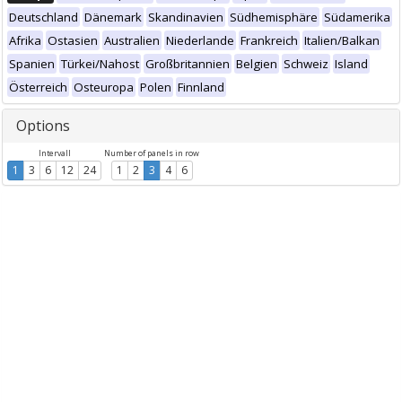
Deutschland
Dänemark
Skandinavien
Südhemisphäre
Südamerika
Afrika
Ostasien
Australien
Niederlande
Frankreich
Italien/Balkan
Spanien
Türkei/Nahost
Großbritannien
Belgien
Schweiz
Island
Österreich
Osteuropa
Polen
Finnland
Options
Intervall
Number of panels in row
1
3
6
12
24
1
2
3
4
6