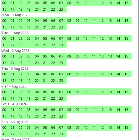
00
01
02
03
04
05
06
07
08
09
10
11
12
13
14
15
16
17
18
19
20
21
22
23
Mon 10 Aug 2026
00
01
02
03
04
05
06
07
08
09
10
11
12
13
14
15
16
17
18
19
20
21
22
23
Tue 11 Aug 2026
00
01
02
03
04
05
06
07
08
09
10
11
12
13
14
15
16
17
18
19
20
21
22
23
Wed 12 Aug 2026
00
01
02
03
04
05
06
07
08
09
10
11
12
13
14
15
16
17
18
19
20
21
22
23
Thu 13 Aug 2026
00
01
02
03
04
05
06
07
08
09
10
11
12
13
14
15
16
17
18
19
20
21
22
23
Fri 14 Aug 2026
00
01
02
03
04
05
06
07
08
09
10
11
12
13
14
15
16
17
18
19
20
21
22
23
Sat 15 Aug 2026
00
01
02
03
04
05
06
07
08
09
10
11
12
13
14
15
16
17
18
19
20
21
22
23
Sun 16 Aug 2026
00
01
02
03
04
05
06
07
08
09
10
11
12
13
14
15
16
17
18
19
20
21
22
23
Mon 17 Aug 2026