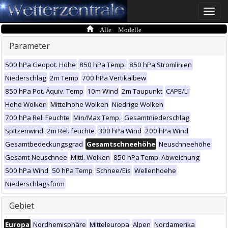
Toggle
naviga
Alle Modelle
Parameter
500 hPa Geopot. Höhe
850 hPa Temp.
850 hPa Stromlinien
Niederschlag
2m Temp
700 hPa Vertikalbew
850 hPa Pot. Äquiv. Temp
10m Wind
2m Taupunkt
CAPE/LI
Hohe Wolken
Mittelhohe Wolken
Niedrige Wolken
700 hPa Rel. Feuchte
Min/Max Temp.
Gesamtniederschlag
Spitzenwind
2m Rel. feuchte
300 hPa Wind
200 hPa Wind
Gesamtbedeckungsgrad
Gesamtschneehöhe
Neuschneehöhe
Gesamt-Neuschnee
Mittl. Wolken
850 hPa Temp. Abweichung
500 hPa Wind
50 hPa Temp
Schnee/Eis
Wellenhoehe
Niederschlagsform
Gebiet
Europa
Nordhemisphäre
Mitteleuropa
Alpen
Nordamerika