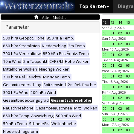
Top Karten
Diagr
Alle Modelle
12
13
14
15
Parameter
Sat 8 Aug 2026
00
01
02
03
500 hPa Geopot. Höhe
850 hPa Temp.
Sun 9 Aug 2026
00
01
02
03
850 hPa Stromlinien
Niederschlag
2m Temp
Mon 10 Aug 2026
700 hPa Vertikalbew
850 hPa Pot. Äquiv. Temp
00
01
02
03
Tue 11 Aug 2026
10m Wind
2m Taupunkt
CAPE/LI
Hohe Wolken
00
01
02
03
Mittelhohe Wolken
Niedrige Wolken
Wed 12 Aug 2026
00
01
02
03
700 hPa Rel. Feuchte
Min/Max Temp.
Thu 13 Aug 2026
Gesamtniederschlag
Spitzenwind
2m Rel. feuchte
00
01
02
03
300 hPa Wind
200 hPa Wind
Fri 14 Aug 2026
00
01
02
03
Gesamtbedeckungsgrad
Gesamtschneehöhe
Sat 15 Aug 2026
Neuschneehöhe
Gesamt-Neuschnee
Mittl. Wolken
00
01
02
03
Sun 16 Aug 2026
850 hPa Temp. Abweichung
500 hPa Wind
00
01
02
03
50 hPa Temp
Schnee/Eis
Wellenhoehe
Mon 17 Aug 2026
00
01
02
03
Niederschlagsform