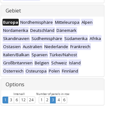
Gebiet
Europa
Nordhemisphäre
Mitteleuropa
Alpen
Nordamerika
Deutschland
Dänemark
Skandinavien
Südhemisphäre
Südamerika
Afrika
Ostasien
Australien
Niederlande
Frankreich
Italien/Balkan
Spanien
Türkei/Nahost
Großbritannien
Belgien
Schweiz
Island
Österreich
Osteuropa
Polen
Finnland
Options
Intervall
Number of panels in row
1
3
6
12
24
1
2
3
4
6