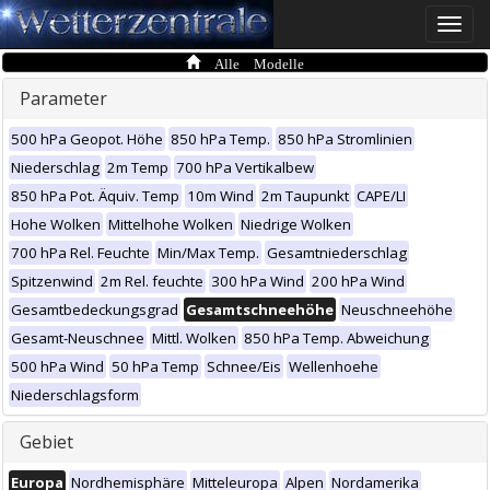
Toggle
naviga
Alle Modelle
Parameter
500 hPa Geopot. Höhe
850 hPa Temp.
850 hPa Stromlinien
Niederschlag
2m Temp
700 hPa Vertikalbew
850 hPa Pot. Äquiv. Temp
10m Wind
2m Taupunkt
CAPE/LI
Hohe Wolken
Mittelhohe Wolken
Niedrige Wolken
700 hPa Rel. Feuchte
Min/Max Temp.
Gesamtniederschlag
Spitzenwind
2m Rel. feuchte
300 hPa Wind
200 hPa Wind
Gesamtbedeckungsgrad
Gesamtschneehöhe
Neuschneehöhe
Gesamt-Neuschnee
Mittl. Wolken
850 hPa Temp. Abweichung
500 hPa Wind
50 hPa Temp
Schnee/Eis
Wellenhoehe
Niederschlagsform
Gebiet
Europa
Nordhemisphäre
Mitteleuropa
Alpen
Nordamerika