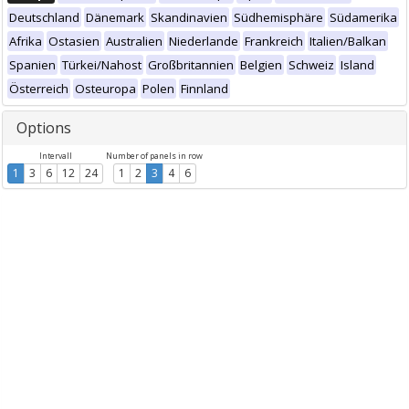
Deutschland
Dänemark
Skandinavien
Südhemisphäre
Südamerika
Afrika
Ostasien
Australien
Niederlande
Frankreich
Italien/Balkan
Spanien
Türkei/Nahost
Großbritannien
Belgien
Schweiz
Island
Österreich
Osteuropa
Polen
Finnland
Options
Intervall
Number of panels in row
1
3
6
12
24
1
2
3
4
6