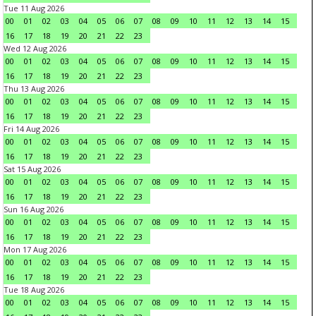
Tue 11 Aug 2026
00
01
02
03
04
05
06
07
08
09
10
11
12
13
14
15
16
17
18
19
20
21
22
23
Wed 12 Aug 2026
00
01
02
03
04
05
06
07
08
09
10
11
12
13
14
15
16
17
18
19
20
21
22
23
Thu 13 Aug 2026
00
01
02
03
04
05
06
07
08
09
10
11
12
13
14
15
16
17
18
19
20
21
22
23
Fri 14 Aug 2026
00
01
02
03
04
05
06
07
08
09
10
11
12
13
14
15
16
17
18
19
20
21
22
23
Sat 15 Aug 2026
00
01
02
03
04
05
06
07
08
09
10
11
12
13
14
15
16
17
18
19
20
21
22
23
Sun 16 Aug 2026
00
01
02
03
04
05
06
07
08
09
10
11
12
13
14
15
16
17
18
19
20
21
22
23
Mon 17 Aug 2026
00
01
02
03
04
05
06
07
08
09
10
11
12
13
14
15
16
17
18
19
20
21
22
23
Tue 18 Aug 2026
00
01
02
03
04
05
06
07
08
09
10
11
12
13
14
15