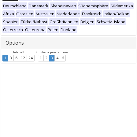
Deutschland
Dänemark
Skandinavien
Südhemisphäre
Südamerika
Afrika
Ostasien
Australien
Niederlande
Frankreich
Italien/Balkan
Spanien
Türkei/Nahost
Großbritannien
Belgien
Schweiz
Island
Österreich
Osteuropa
Polen
Finnland
Options
Intervall
Number of panels in row
1
3
6
12
24
1
2
3
4
6