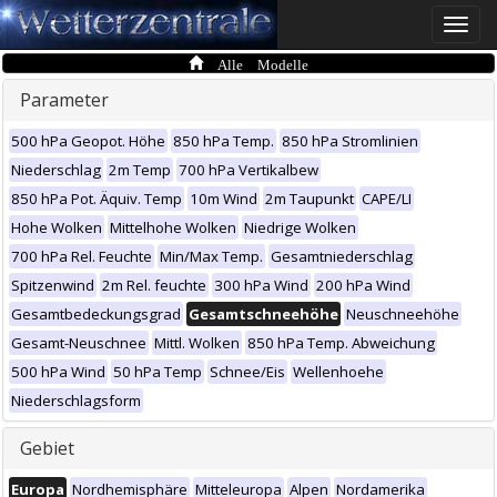
Toggle
naviga
Alle Modelle
Parameter
500 hPa Geopot. Höhe
850 hPa Temp.
850 hPa Stromlinien
Niederschlag
2m Temp
700 hPa Vertikalbew
850 hPa Pot. Äquiv. Temp
10m Wind
2m Taupunkt
CAPE/LI
Hohe Wolken
Mittelhohe Wolken
Niedrige Wolken
700 hPa Rel. Feuchte
Min/Max Temp.
Gesamtniederschlag
Spitzenwind
2m Rel. feuchte
300 hPa Wind
200 hPa Wind
Gesamtbedeckungsgrad
Gesamtschneehöhe
Neuschneehöhe
Gesamt-Neuschnee
Mittl. Wolken
850 hPa Temp. Abweichung
500 hPa Wind
50 hPa Temp
Schnee/Eis
Wellenhoehe
Niederschlagsform
Gebiet
Europa
Nordhemisphäre
Mitteleuropa
Alpen
Nordamerika