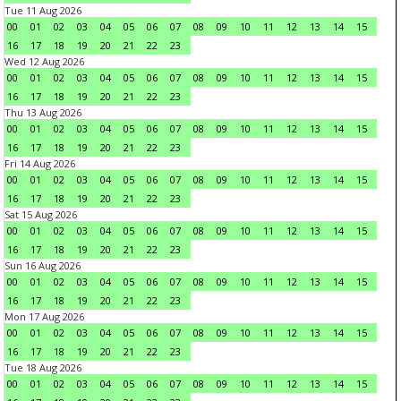
Tue 11 Aug 2026
00
01
02
03
04
05
06
07
08
09
10
11
12
13
14
15
16
17
18
19
20
21
22
23
Wed 12 Aug 2026
00
01
02
03
04
05
06
07
08
09
10
11
12
13
14
15
16
17
18
19
20
21
22
23
Thu 13 Aug 2026
00
01
02
03
04
05
06
07
08
09
10
11
12
13
14
15
16
17
18
19
20
21
22
23
Fri 14 Aug 2026
00
01
02
03
04
05
06
07
08
09
10
11
12
13
14
15
16
17
18
19
20
21
22
23
Sat 15 Aug 2026
00
01
02
03
04
05
06
07
08
09
10
11
12
13
14
15
16
17
18
19
20
21
22
23
Sun 16 Aug 2026
00
01
02
03
04
05
06
07
08
09
10
11
12
13
14
15
16
17
18
19
20
21
22
23
Mon 17 Aug 2026
00
01
02
03
04
05
06
07
08
09
10
11
12
13
14
15
16
17
18
19
20
21
22
23
Tue 18 Aug 2026
00
01
02
03
04
05
06
07
08
09
10
11
12
13
14
15