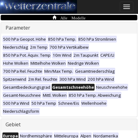
Toggle
naviga
Alle Modelle
Parameter
500 hPa Geopot. Höhe
850 hPa Temp.
850 hPa Stromlinien
Niederschlag
2m Temp
700 hPa Vertikalbew
850 hPa Pot. Äquiv. Temp
10m Wind
2m Taupunkt
CAPE/LI
Hohe Wolken
Mittelhohe Wolken
Niedrige Wolken
700 hPa Rel. Feuchte
Min/Max Temp.
Gesamtniederschlag
Spitzenwind
2m Rel. feuchte
300 hPa Wind
200 hPa Wind
Gesamtbedeckungsgrad
Gesamtschneehöhe
Neuschneehöhe
Gesamt-Neuschnee
Mittl. Wolken
850 hPa Temp. Abweichung
500 hPa Wind
50 hPa Temp
Schnee/Eis
Wellenhoehe
Niederschlagsform
Gebiet
Europa
Nordhemisphäre
Mitteleuropa
Alpen
Nordamerika