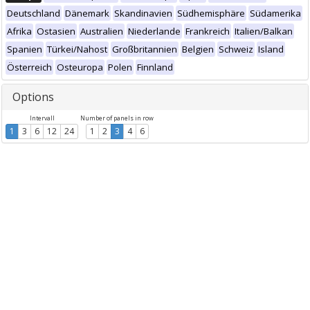
Deutschland
Dänemark
Skandinavien
Südhemisphäre
Südamerika
Afrika
Ostasien
Australien
Niederlande
Frankreich
Italien/Balkan
Spanien
Türkei/Nahost
Großbritannien
Belgien
Schweiz
Island
Österreich
Osteuropa
Polen
Finnland
Options
Intervall
Number of panels in row
1
3
6
12
24
1
2
3
4
6