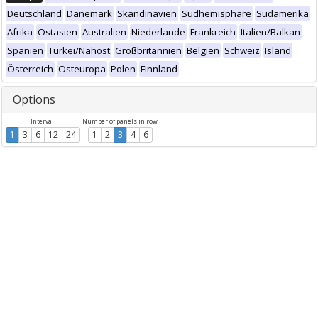
Deutschland
Dänemark
Skandinavien
Südhemisphäre
Südamerika
Afrika
Ostasien
Australien
Niederlande
Frankreich
Italien/Balkan
Spanien
Türkei/Nahost
Großbritannien
Belgien
Schweiz
Island
Österreich
Osteuropa
Polen
Finnland
Options
Intervall
Number of panels in row
1
3
6
12
24
1
2
3
4
6