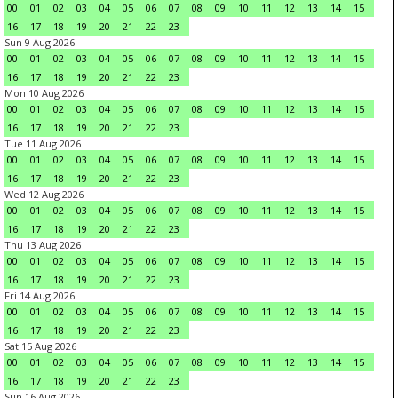
00
01
02
03
04
05
06
07
08
09
10
11
12
13
14
15
16
17
18
19
20
21
22
23
Sun 9 Aug 2026
00
01
02
03
04
05
06
07
08
09
10
11
12
13
14
15
16
17
18
19
20
21
22
23
Mon 10 Aug 2026
00
01
02
03
04
05
06
07
08
09
10
11
12
13
14
15
16
17
18
19
20
21
22
23
Tue 11 Aug 2026
00
01
02
03
04
05
06
07
08
09
10
11
12
13
14
15
16
17
18
19
20
21
22
23
Wed 12 Aug 2026
00
01
02
03
04
05
06
07
08
09
10
11
12
13
14
15
16
17
18
19
20
21
22
23
Thu 13 Aug 2026
00
01
02
03
04
05
06
07
08
09
10
11
12
13
14
15
16
17
18
19
20
21
22
23
Fri 14 Aug 2026
00
01
02
03
04
05
06
07
08
09
10
11
12
13
14
15
16
17
18
19
20
21
22
23
Sat 15 Aug 2026
00
01
02
03
04
05
06
07
08
09
10
11
12
13
14
15
16
17
18
19
20
21
22
23
Sun 16 Aug 2026