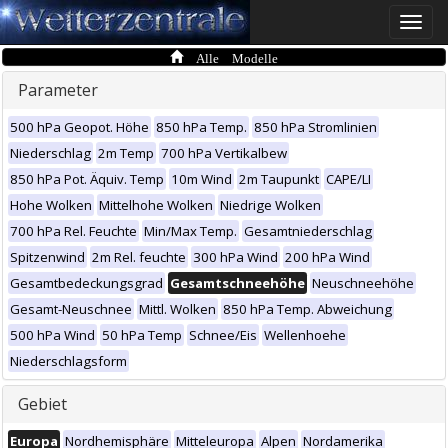
Toggle
naviga
Alle Modelle
Parameter
500 hPa Geopot. Höhe
850 hPa Temp.
850 hPa Stromlinien
Niederschlag
2m Temp
700 hPa Vertikalbew
850 hPa Pot. Äquiv. Temp
10m Wind
2m Taupunkt
CAPE/LI
Hohe Wolken
Mittelhohe Wolken
Niedrige Wolken
700 hPa Rel. Feuchte
Min/Max Temp.
Gesamtniederschlag
Spitzenwind
2m Rel. feuchte
300 hPa Wind
200 hPa Wind
Gesamtbedeckungsgrad
Gesamtschneehöhe
Neuschneehöhe
Gesamt-Neuschnee
Mittl. Wolken
850 hPa Temp. Abweichung
500 hPa Wind
50 hPa Temp
Schnee/Eis
Wellenhoehe
Niederschlagsform
Gebiet
Europa
Nordhemisphäre
Mitteleuropa
Alpen
Nordamerika