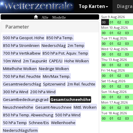
Top Karten
Diagr
Alle Modelle
Sun 9 Aug 2026
00
01
02
03
Parameter
Mon 10 Aug 2026
00
01
02
03
500 hPa Geopot. Höhe
850 hPa Temp.
Tue 11 Aug 2026
00
01
02
03
850 hPa Stromlinien
Niederschlag
2m Temp
Wed 12 Aug 2026
700 hPa Vertikalbew
850 hPa Pot. Äquiv. Temp
00
01
02
03
Thu 13 Aug 2026
10m Wind
2m Taupunkt
CAPE/LI
Hohe Wolken
00
01
02
03
Mittelhohe Wolken
Niedrige Wolken
Fri 14 Aug 2026
00
01
02
03
700 hPa Rel. Feuchte
Min/Max Temp.
Sat 15 Aug 2026
Gesamtniederschlag
Spitzenwind
2m Rel. feuchte
00
01
02
03
300 hPa Wind
200 hPa Wind
Sun 16 Aug 2026
00
01
02
03
Gesamtbedeckungsgrad
Gesamtschneehöhe
Mon 17 Aug 2026
Neuschneehöhe
Gesamt-Neuschnee
Mittl. Wolken
00
01
02
03
Tue 18 Aug 2026
850 hPa Temp. Abweichung
500 hPa Wind
00
01
02
03
50 hPa Temp
Schnee/Eis
Wellenhoehe
Niederschlagsform