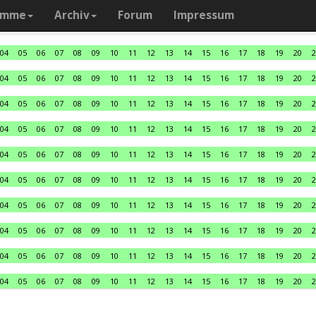
amme
Archiv
Forum
Impressum
04
05
06
07
08
09
10
11
12
13
14
15
16
17
18
19
20
2
04
05
06
07
08
09
10
11
12
13
14
15
16
17
18
19
20
2
04
05
06
07
08
09
10
11
12
13
14
15
16
17
18
19
20
2
04
05
06
07
08
09
10
11
12
13
14
15
16
17
18
19
20
2
04
05
06
07
08
09
10
11
12
13
14
15
16
17
18
19
20
2
04
05
06
07
08
09
10
11
12
13
14
15
16
17
18
19
20
2
04
05
06
07
08
09
10
11
12
13
14
15
16
17
18
19
20
2
04
05
06
07
08
09
10
11
12
13
14
15
16
17
18
19
20
2
04
05
06
07
08
09
10
11
12
13
14
15
16
17
18
19
20
2
04
05
06
07
08
09
10
11
12
13
14
15
16
17
18
19
20
2