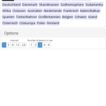
Deutschland
Dänemark
Skandinavien
Südhemisphäre
Südamerika
Afrika
Ostasien
Australien
Niederlande
Frankreich
Italien/Balkan
Spanien
Türkei/Nahost
Großbritannien
Belgien
Schweiz
Island
Österreich
Osteuropa
Polen
Finnland
Options
Intervall
Number of panels in row
1
3
6
12
24
1
2
3
4
6