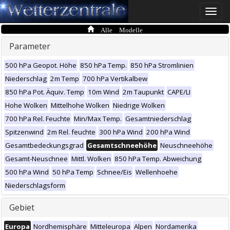
Toggle
naviga
Alle Modelle
Parameter
500 hPa Geopot. Höhe
850 hPa Temp.
850 hPa Stromlinien
Niederschlag
2m Temp
700 hPa Vertikalbew
850 hPa Pot. Äquiv. Temp
10m Wind
2m Taupunkt
CAPE/LI
Hohe Wolken
Mittelhohe Wolken
Niedrige Wolken
700 hPa Rel. Feuchte
Min/Max Temp.
Gesamtniederschlag
Spitzenwind
2m Rel. feuchte
300 hPa Wind
200 hPa Wind
Gesamtbedeckungsgrad
Gesamtschneehöhe
Neuschneehöhe
Gesamt-Neuschnee
Mittl. Wolken
850 hPa Temp. Abweichung
500 hPa Wind
50 hPa Temp
Schnee/Eis
Wellenhoehe
Niederschlagsform
Gebiet
Europa
Nordhemisphäre
Mitteleuropa
Alpen
Nordamerika