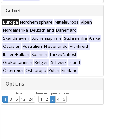
Gebiet
Europa
Nordhemisphäre
Mitteleuropa
Alpen
Nordamerika
Deutschland
Dänemark
Skandinavien
Südhemisphäre
Südamerika
Afrika
Ostasien
Australien
Niederlande
Frankreich
Italien/Balkan
Spanien
Türkei/Nahost
Großbritannien
Belgien
Schweiz
Island
Österreich
Osteuropa
Polen
Finnland
Options
Intervall
Number of panels in row
1
3
6
12
24
1
2
3
4
6