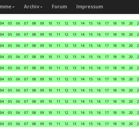
amme
Archiv
Forum
Impressum
04
05
06
07
08
09
10
11
12
13
14
15
16
17
18
19
20
2
04
05
06
07
08
09
10
11
12
13
14
15
16
17
18
19
20
2
04
05
06
07
08
09
10
11
12
13
14
15
16
17
18
19
20
2
04
05
06
07
08
09
10
11
12
13
14
15
16
17
18
19
20
2
04
05
06
07
08
09
10
11
12
13
14
15
16
17
18
19
20
2
04
05
06
07
08
09
10
11
12
13
14
15
16
17
18
19
20
2
04
05
06
07
08
09
10
11
12
13
14
15
16
17
18
19
20
2
04
05
06
07
08
09
10
11
12
13
14
15
16
17
18
19
20
2
04
05
06
07
08
09
10
11
12
13
14
15
16
17
18
19
20
2
04
05
06
07
08
09
10
11
12
13
14
15
16
17
18
19
20
2