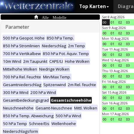
Top Karten
Diagr
Alle Modelle
Sat 8 Aug 2026
00
01
02
03
Parameter
Sun 9 Aug 2026
00
01
02
03
500 hPa Geopot. Höhe
850 hPa Temp.
Mon 10 Aug 2026
00
01
02
03
850 hPa Stromlinien
Niederschlag
2m Temp
Tue 11 Aug 2026
700 hPa Vertikalbew
850 hPa Pot. Äquiv. Temp
00
01
02
03
Wed 12 Aug 2026
10m Wind
2m Taupunkt
CAPE/LI
Hohe Wolken
00
01
02
03
Mittelhohe Wolken
Niedrige Wolken
Thu 13 Aug 2026
00
01
02
03
700 hPa Rel. Feuchte
Min/Max Temp.
Fri 14 Aug 2026
Gesamtniederschlag
Spitzenwind
2m Rel. feuchte
00
01
02
03
300 hPa Wind
200 hPa Wind
Sat 15 Aug 2026
00
01
02
03
Gesamtbedeckungsgrad
Gesamtschneehöhe
Sun 16 Aug 2026
Neuschneehöhe
Gesamt-Neuschnee
Mittl. Wolken
00
01
02
03
Mon 17 Aug 2026
850 hPa Temp. Abweichung
500 hPa Wind
00
01
02
03
50 hPa Temp
Schnee/Eis
Wellenhoehe
Niederschlagsform