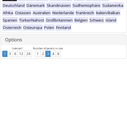
Deutschland
Dänemark
Skandinavien
Südhemisphäre
Südamerika
Afrika
Ostasien
Australien
Niederlande
Frankreich
Italien/Balkan
Spanien
Türkei/Nahost
Großbritannien
Belgien
Schweiz
Island
Österreich
Osteuropa
Polen
Finnland
Options
Intervall
Number of panels in row
1
3
6
12
24
1
2
3
4
6