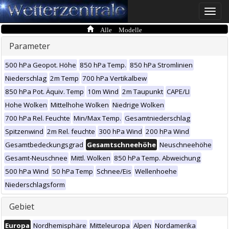
Toggle
naviga
Alle Modelle
Parameter
500 hPa Geopot. Höhe
850 hPa Temp.
850 hPa Stromlinien
Niederschlag
2m Temp
700 hPa Vertikalbew
850 hPa Pot. Äquiv. Temp
10m Wind
2m Taupunkt
CAPE/LI
Hohe Wolken
Mittelhohe Wolken
Niedrige Wolken
700 hPa Rel. Feuchte
Min/Max Temp.
Gesamtniederschlag
Spitzenwind
2m Rel. feuchte
300 hPa Wind
200 hPa Wind
Gesamtbedeckungsgrad
Gesamtschneehöhe
Neuschneehöhe
Gesamt-Neuschnee
Mittl. Wolken
850 hPa Temp. Abweichung
500 hPa Wind
50 hPa Temp
Schnee/Eis
Wellenhoehe
Niederschlagsform
Gebiet
Europa
Nordhemisphäre
Mitteleuropa
Alpen
Nordamerika