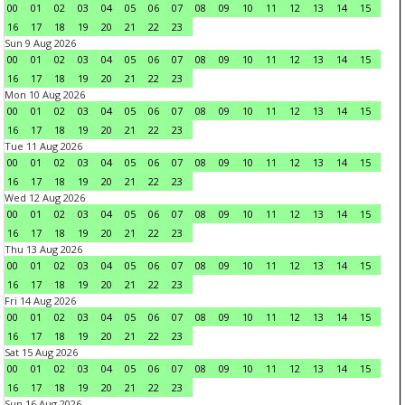
00
01
02
03
04
05
06
07
08
09
10
11
12
13
14
15
16
17
18
19
20
21
22
23
Sun 9 Aug 2026
00
01
02
03
04
05
06
07
08
09
10
11
12
13
14
15
16
17
18
19
20
21
22
23
Mon 10 Aug 2026
00
01
02
03
04
05
06
07
08
09
10
11
12
13
14
15
16
17
18
19
20
21
22
23
Tue 11 Aug 2026
00
01
02
03
04
05
06
07
08
09
10
11
12
13
14
15
16
17
18
19
20
21
22
23
Wed 12 Aug 2026
00
01
02
03
04
05
06
07
08
09
10
11
12
13
14
15
16
17
18
19
20
21
22
23
Thu 13 Aug 2026
00
01
02
03
04
05
06
07
08
09
10
11
12
13
14
15
16
17
18
19
20
21
22
23
Fri 14 Aug 2026
00
01
02
03
04
05
06
07
08
09
10
11
12
13
14
15
16
17
18
19
20
21
22
23
Sat 15 Aug 2026
00
01
02
03
04
05
06
07
08
09
10
11
12
13
14
15
16
17
18
19
20
21
22
23
Sun 16 Aug 2026