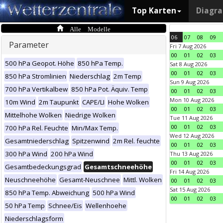
Top Karten
Diagr
Alle Modelle
06
07
08
09
Parameter
Fri 7 Aug 2026
00
01
02
03
500 hPa Geopot. Höhe
850 hPa Temp.
Sat 8 Aug 2026
00
01
02
03
850 hPa Stromlinien
Niederschlag
2m Temp
Sun 9 Aug 2026
700 hPa Vertikalbew
850 hPa Pot. Äquiv. Temp
00
01
02
03
Mon 10 Aug 2026
10m Wind
2m Taupunkt
CAPE/LI
Hohe Wolken
00
01
02
03
Mittelhohe Wolken
Niedrige Wolken
Tue 11 Aug 2026
00
01
02
03
700 hPa Rel. Feuchte
Min/Max Temp.
Wed 12 Aug 2026
Gesamtniederschlag
Spitzenwind
2m Rel. feuchte
00
01
02
03
300 hPa Wind
200 hPa Wind
Thu 13 Aug 2026
00
01
02
03
Gesamtbedeckungsgrad
Gesamtschneehöhe
Fri 14 Aug 2026
Neuschneehöhe
Gesamt-Neuschnee
Mittl. Wolken
00
01
02
03
Sat 15 Aug 2026
850 hPa Temp. Abweichung
500 hPa Wind
00
01
02
03
50 hPa Temp
Schnee/Eis
Wellenhoehe
Niederschlagsform