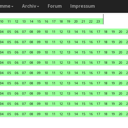
amme
Archiv
Forum
Impressum
10
11
12
13
14
15
16
17
18
19
20
21
22
23
04
05
06
07
08
09
10
11
12
13
14
15
16
17
18
19
20
2
04
05
06
07
08
09
10
11
12
13
14
15
16
17
18
19
20
2
04
05
06
07
08
09
10
11
12
13
14
15
16
17
18
19
20
2
04
05
06
07
08
09
10
11
12
13
14
15
16
17
18
19
20
2
04
05
06
07
08
09
10
11
12
13
14
15
16
17
18
19
20
2
04
05
06
07
08
09
10
11
12
13
14
15
16
17
18
19
20
2
04
05
06
07
08
09
10
11
12
13
14
15
16
17
18
19
20
2
04
05
06
07
08
09
10
11
12
13
14
15
16
17
18
19
20
2
04
05
06
07
08
09
10
11
12
13
14
15
16
17
18
19
20
2