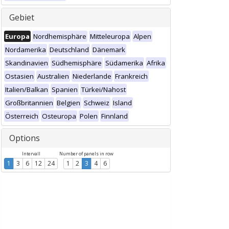
Gebiet
Europa
Nordhemisphäre
Mitteleuropa
Alpen
Nordamerika
Deutschland
Dänemark
Skandinavien
Südhemisphäre
Südamerika
Afrika
Ostasien
Australien
Niederlande
Frankreich
Italien/Balkan
Spanien
Türkei/Nahost
Großbritannien
Belgien
Schweiz
Island
Österreich
Osteuropa
Polen
Finnland
Options
Intervall
Number of panels in row
1
3
6
12
24
1
2
3
4
6