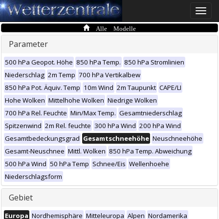
Toggle
naviga
Alle Modelle
Parameter
500 hPa Geopot. Höhe
850 hPa Temp.
850 hPa Stromlinien
Niederschlag
2m Temp
700 hPa Vertikalbew
850 hPa Pot. Äquiv. Temp
10m Wind
2m Taupunkt
CAPE/LI
Hohe Wolken
Mittelhohe Wolken
Niedrige Wolken
700 hPa Rel. Feuchte
Min/Max Temp.
Gesamtniederschlag
Spitzenwind
2m Rel. feuchte
300 hPa Wind
200 hPa Wind
Gesamtbedeckungsgrad
Gesamtschneehöhe
Neuschneehöhe
Gesamt-Neuschnee
Mittl. Wolken
850 hPa Temp. Abweichung
500 hPa Wind
50 hPa Temp
Schnee/Eis
Wellenhoehe
Niederschlagsform
Gebiet
Europa
Nordhemisphäre
Mitteleuropa
Alpen
Nordamerika