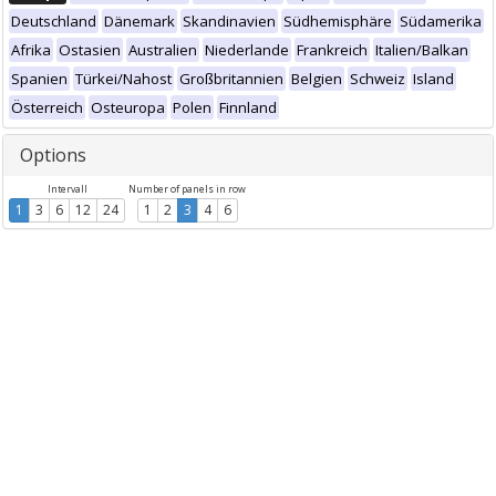
Deutschland
Dänemark
Skandinavien
Südhemisphäre
Südamerika
Afrika
Ostasien
Australien
Niederlande
Frankreich
Italien/Balkan
Spanien
Türkei/Nahost
Großbritannien
Belgien
Schweiz
Island
Österreich
Osteuropa
Polen
Finnland
Options
Intervall
Number of panels in row
1
3
6
12
24
1
2
3
4
6