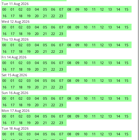
Tue 11 Aug 2026
00
01
02
03
04
05
06
07
08
09
10
11
12
13
14
15
16
17
18
19
20
21
22
23
Wed 12 Aug 2026
00
01
02
03
04
05
06
07
08
09
10
11
12
13
14
15
16
17
18
19
20
21
22
23
Thu 13 Aug 2026
00
01
02
03
04
05
06
07
08
09
10
11
12
13
14
15
16
17
18
19
20
21
22
23
Fri 14 Aug 2026
00
01
02
03
04
05
06
07
08
09
10
11
12
13
14
15
16
17
18
19
20
21
22
23
Sat 15 Aug 2026
00
01
02
03
04
05
06
07
08
09
10
11
12
13
14
15
16
17
18
19
20
21
22
23
Sun 16 Aug 2026
00
01
02
03
04
05
06
07
08
09
10
11
12
13
14
15
16
17
18
19
20
21
22
23
Mon 17 Aug 2026
00
01
02
03
04
05
06
07
08
09
10
11
12
13
14
15
16
17
18
19
20
21
22
23
Tue 18 Aug 2026
00
01
02
03
04
05
06
07
08
09
10
11
12
13
14
15