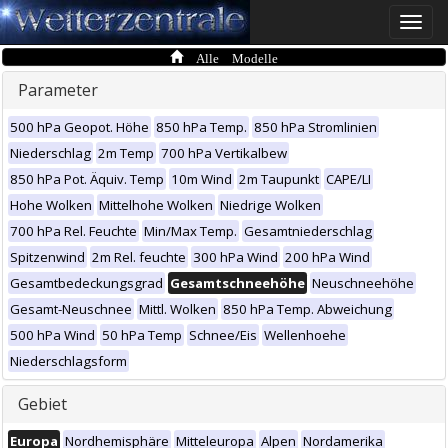
Toggle
naviga
Alle Modelle
Parameter
500 hPa Geopot. Höhe
850 hPa Temp.
850 hPa Stromlinien
Niederschlag
2m Temp
700 hPa Vertikalbew
850 hPa Pot. Äquiv. Temp
10m Wind
2m Taupunkt
CAPE/LI
Hohe Wolken
Mittelhohe Wolken
Niedrige Wolken
700 hPa Rel. Feuchte
Min/Max Temp.
Gesamtniederschlag
Spitzenwind
2m Rel. feuchte
300 hPa Wind
200 hPa Wind
Gesamtbedeckungsgrad
Gesamtschneehöhe
Neuschneehöhe
Gesamt-Neuschnee
Mittl. Wolken
850 hPa Temp. Abweichung
500 hPa Wind
50 hPa Temp
Schnee/Eis
Wellenhoehe
Niederschlagsform
Gebiet
Europa
Nordhemisphäre
Mitteleuropa
Alpen
Nordamerika