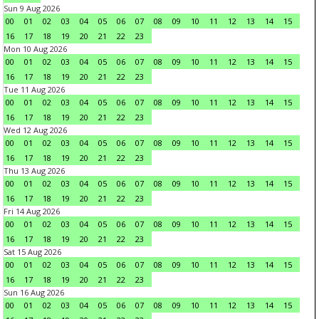
Sun 9 Aug 2026
00
01
02
03
04
05
06
07
08
09
10
11
12
13
14
15
16
17
18
19
20
21
22
23
Mon 10 Aug 2026
00
01
02
03
04
05
06
07
08
09
10
11
12
13
14
15
16
17
18
19
20
21
22
23
Tue 11 Aug 2026
00
01
02
03
04
05
06
07
08
09
10
11
12
13
14
15
16
17
18
19
20
21
22
23
Wed 12 Aug 2026
00
01
02
03
04
05
06
07
08
09
10
11
12
13
14
15
16
17
18
19
20
21
22
23
Thu 13 Aug 2026
00
01
02
03
04
05
06
07
08
09
10
11
12
13
14
15
16
17
18
19
20
21
22
23
Fri 14 Aug 2026
00
01
02
03
04
05
06
07
08
09
10
11
12
13
14
15
16
17
18
19
20
21
22
23
Sat 15 Aug 2026
00
01
02
03
04
05
06
07
08
09
10
11
12
13
14
15
16
17
18
19
20
21
22
23
Sun 16 Aug 2026
00
01
02
03
04
05
06
07
08
09
10
11
12
13
14
15