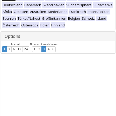
Deutschland
Dänemark
Skandinavien
Südhemisphäre
Südamerika
Afrika
Ostasien
Australien
Niederlande
Frankreich
Italien/Balkan
Spanien
Türkei/Nahost
Großbritannien
Belgien
Schweiz
Island
Österreich
Osteuropa
Polen
Finnland
Options
Intervall
Number of panels in row
1
3
6
12
24
1
2
3
4
6