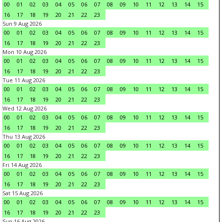
00
01
02
03
04
05
06
07
08
09
10
11
12
13
14
15
16
17
18
19
20
21
22
23
Sun 9 Aug 2026
00
01
02
03
04
05
06
07
08
09
10
11
12
13
14
15
16
17
18
19
20
21
22
23
Mon 10 Aug 2026
00
01
02
03
04
05
06
07
08
09
10
11
12
13
14
15
16
17
18
19
20
21
22
23
Tue 11 Aug 2026
00
01
02
03
04
05
06
07
08
09
10
11
12
13
14
15
16
17
18
19
20
21
22
23
Wed 12 Aug 2026
00
01
02
03
04
05
06
07
08
09
10
11
12
13
14
15
16
17
18
19
20
21
22
23
Thu 13 Aug 2026
00
01
02
03
04
05
06
07
08
09
10
11
12
13
14
15
16
17
18
19
20
21
22
23
Fri 14 Aug 2026
00
01
02
03
04
05
06
07
08
09
10
11
12
13
14
15
16
17
18
19
20
21
22
23
Sat 15 Aug 2026
00
01
02
03
04
05
06
07
08
09
10
11
12
13
14
15
16
17
18
19
20
21
22
23
Sun 16 Aug 2026