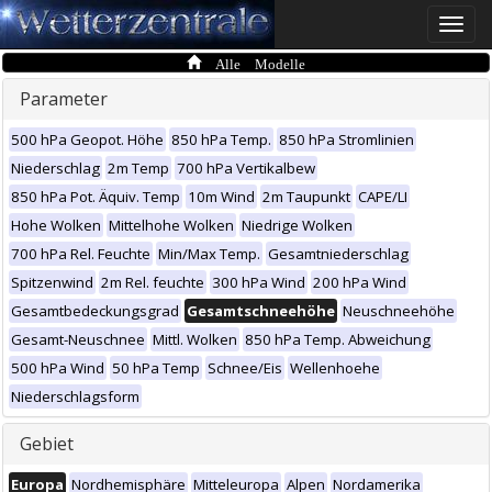
Toggle
naviga
Alle Modelle
Parameter
500 hPa Geopot. Höhe
850 hPa Temp.
850 hPa Stromlinien
Niederschlag
2m Temp
700 hPa Vertikalbew
850 hPa Pot. Äquiv. Temp
10m Wind
2m Taupunkt
CAPE/LI
Hohe Wolken
Mittelhohe Wolken
Niedrige Wolken
700 hPa Rel. Feuchte
Min/Max Temp.
Gesamtniederschlag
Spitzenwind
2m Rel. feuchte
300 hPa Wind
200 hPa Wind
Gesamtbedeckungsgrad
Gesamtschneehöhe
Neuschneehöhe
Gesamt-Neuschnee
Mittl. Wolken
850 hPa Temp. Abweichung
500 hPa Wind
50 hPa Temp
Schnee/Eis
Wellenhoehe
Niederschlagsform
Gebiet
Europa
Nordhemisphäre
Mitteleuropa
Alpen
Nordamerika