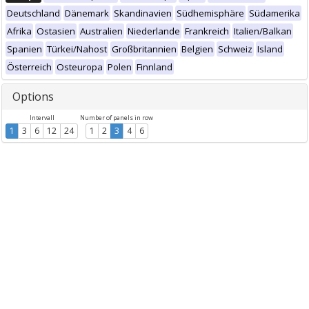
Deutschland
Dänemark
Skandinavien
Südhemisphäre
Südamerika
Afrika
Ostasien
Australien
Niederlande
Frankreich
Italien/Balkan
Spanien
Türkei/Nahost
Großbritannien
Belgien
Schweiz
Island
Österreich
Osteuropa
Polen
Finnland
Options
Intervall
Number of panels in row
1
3
6
12
24
1
2
3
4
6