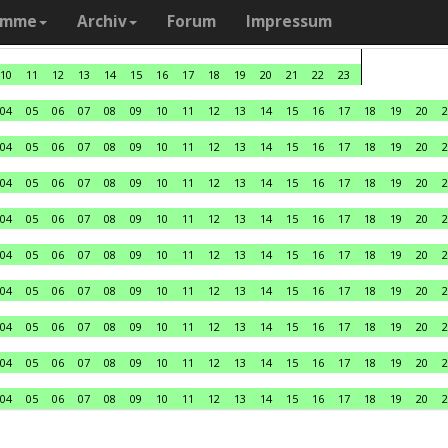
amme
Archiv
Forum
Impressum
10
11
12
13
14
15
16
17
18
19
20
21
22
23
04
05
06
07
08
09
10
11
12
13
14
15
16
17
18
19
20
2
04
05
06
07
08
09
10
11
12
13
14
15
16
17
18
19
20
2
04
05
06
07
08
09
10
11
12
13
14
15
16
17
18
19
20
2
04
05
06
07
08
09
10
11
12
13
14
15
16
17
18
19
20
2
04
05
06
07
08
09
10
11
12
13
14
15
16
17
18
19
20
2
04
05
06
07
08
09
10
11
12
13
14
15
16
17
18
19
20
2
04
05
06
07
08
09
10
11
12
13
14
15
16
17
18
19
20
2
04
05
06
07
08
09
10
11
12
13
14
15
16
17
18
19
20
2
04
05
06
07
08
09
10
11
12
13
14
15
16
17
18
19
20
2