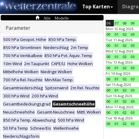
Top Karten
Diagr
Alle Modelle
06
07
08
09
Parameter
Mon 10 Aug 2026
00
01
02
03
500 hPa Geopot. Höhe
850 hPa Temp.
Tue 11 Aug 2026
00
01
02
03
850 hPa Stromlinien
Niederschlag
2m Temp
Wed 12 Aug 2026
700 hPa Vertikalbew
850 hPa Pot. Äquiv. Temp
00
01
02
03
Thu 13 Aug 2026
10m Wind
2m Taupunkt
CAPE/LI
Hohe Wolken
00
01
02
03
Mittelhohe Wolken
Niedrige Wolken
Fri 14 Aug 2026
00
01
02
03
700 hPa Rel. Feuchte
Min/Max Temp.
Sat 15 Aug 2026
Gesamtniederschlag
Spitzenwind
2m Rel. feuchte
00
01
02
03
300 hPa Wind
200 hPa Wind
Sun 16 Aug 2026
00
01
02
03
Gesamtbedeckungsgrad
Gesamtschneehöhe
Mon 17 Aug 2026
Neuschneehöhe
Gesamt-Neuschnee
Mittl. Wolken
00
01
02
03
Tue 18 Aug 2026
850 hPa Temp. Abweichung
500 hPa Wind
00
01
02
03
50 hPa Temp
Schnee/Eis
Wellenhoehe
Niederschlagsform