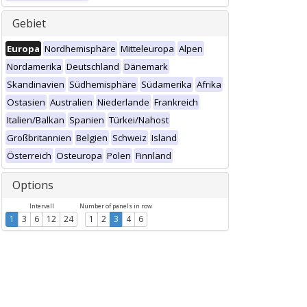
Gebiet
Europa
Nordhemisphäre
Mitteleuropa
Alpen
Nordamerika
Deutschland
Dänemark
Skandinavien
Südhemisphäre
Südamerika
Afrika
Ostasien
Australien
Niederlande
Frankreich
Italien/Balkan
Spanien
Türkei/Nahost
Großbritannien
Belgien
Schweiz
Island
Österreich
Osteuropa
Polen
Finnland
Options
Intervall
Number of panels in row
1
3
6
12
24
1
2
3
4
6