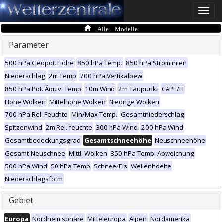
Toggle
naviga
Alle Modelle
Parameter
500 hPa Geopot. Höhe
850 hPa Temp.
850 hPa Stromlinien
Niederschlag
2m Temp
700 hPa Vertikalbew
850 hPa Pot. Äquiv. Temp
10m Wind
2m Taupunkt
CAPE/LI
Hohe Wolken
Mittelhohe Wolken
Niedrige Wolken
700 hPa Rel. Feuchte
Min/Max Temp.
Gesamtniederschlag
Spitzenwind
2m Rel. feuchte
300 hPa Wind
200 hPa Wind
Gesamtbedeckungsgrad
Gesamtschneehöhe
Neuschneehöhe
Gesamt-Neuschnee
Mittl. Wolken
850 hPa Temp. Abweichung
500 hPa Wind
50 hPa Temp
Schnee/Eis
Wellenhoehe
Niederschlagsform
Gebiet
Europa
Nordhemisphäre
Mitteleuropa
Alpen
Nordamerika