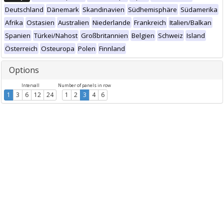
Deutschland
Dänemark
Skandinavien
Südhemisphäre
Südamerika
Afrika
Ostasien
Australien
Niederlande
Frankreich
Italien/Balkan
Spanien
Türkei/Nahost
Großbritannien
Belgien
Schweiz
Island
Österreich
Osteuropa
Polen
Finnland
Options
Intervall
Number of panels in row
1
3
6
12
24
1
2
3
4
6