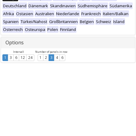
Deutschland
Dänemark
Skandinavien
Südhemisphäre
Südamerika
Afrika
Ostasien
Australien
Niederlande
Frankreich
Italien/Balkan
Spanien
Türkei/Nahost
Großbritannien
Belgien
Schweiz
Island
Österreich
Osteuropa
Polen
Finnland
Options
Intervall
Number of panels in row
1
3
6
12
24
1
2
3
4
6