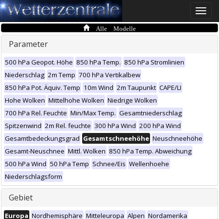
Toggle
naviga
Alle Modelle
Parameter
500 hPa Geopot. Höhe
850 hPa Temp.
850 hPa Stromlinien
Niederschlag
2m Temp
700 hPa Vertikalbew
850 hPa Pot. Äquiv. Temp
10m Wind
2m Taupunkt
CAPE/LI
Hohe Wolken
Mittelhohe Wolken
Niedrige Wolken
700 hPa Rel. Feuchte
Min/Max Temp.
Gesamtniederschlag
Spitzenwind
2m Rel. feuchte
300 hPa Wind
200 hPa Wind
Gesamtbedeckungsgrad
Gesamtschneehöhe
Neuschneehöhe
Gesamt-Neuschnee
Mittl. Wolken
850 hPa Temp. Abweichung
500 hPa Wind
50 hPa Temp
Schnee/Eis
Wellenhoehe
Niederschlagsform
Gebiet
Europa
Nordhemisphäre
Mitteleuropa
Alpen
Nordamerika