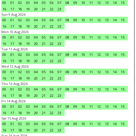
00
01
02
03
04
05
06
07
08
09
10
11
12
13
14
15
16
17
18
19
20
21
22
23
Sun 9 Aug 2026
00
01
02
03
04
05
06
07
08
09
10
11
12
13
14
15
16
17
18
19
20
21
22
23
Mon 10 Aug 2026
00
01
02
03
04
05
06
07
08
09
10
11
12
13
14
15
16
17
18
19
20
21
22
23
Tue 11 Aug 2026
00
01
02
03
04
05
06
07
08
09
10
11
12
13
14
15
16
17
18
19
20
21
22
23
Wed 12 Aug 2026
00
01
02
03
04
05
06
07
08
09
10
11
12
13
14
15
16
17
18
19
20
21
22
23
Thu 13 Aug 2026
00
01
02
03
04
05
06
07
08
09
10
11
12
13
14
15
16
17
18
19
20
21
22
23
Fri 14 Aug 2026
00
01
02
03
04
05
06
07
08
09
10
11
12
13
14
15
16
17
18
19
20
21
22
23
Sat 15 Aug 2026
00
01
02
03
04
05
06
07
08
09
10
11
12
13
14
15
16
17
18
19
20
21
22
23
Sun 16 Aug 2026