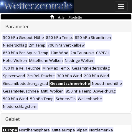
Toggle
naviga
Alle Modelle
Parameter
500 hPa Geopot. Höhe
850 hPa Temp.
850 hPa Stromlinien
Niederschlag
2m Temp
700 hPa Vertikalbew
850 hPa Pot. Äquiv. Temp
10m Wind
2m Taupunkt
CAPE/LI
Hohe Wolken
Mittelhohe Wolken
Niedrige Wolken
700 hPa Rel. Feuchte
Min/Max Temp.
Gesamtniederschlag
Spitzenwind
2m Rel. feuchte
300 hPa Wind
200 hPa Wind
Gesamtbedeckungsgrad
Gesamtschneehöhe
Neuschneehöhe
Gesamt-Neuschnee
Mittl. Wolken
850 hPa Temp. Abweichung
500 hPa Wind
50 hPa Temp
Schnee/Eis
Wellenhoehe
Niederschlagsform
Gebiet
Europa
Nordhemisphäre
Mitteleuropa
Alpen
Nordamerika