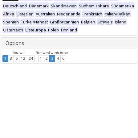
Deutschland
Dänemark
Skandinavien
Südhemisphäre
Südamerika
Afrika
Ostasien
Australien
Niederlande
Frankreich
Italien/Balkan
Spanien
Türkei/Nahost
Großbritannien
Belgien
Schweiz
Island
Österreich
Osteuropa
Polen
Finnland
Options
Intervall
Number of panels in row
1
3
6
12
24
1
2
3
4
6