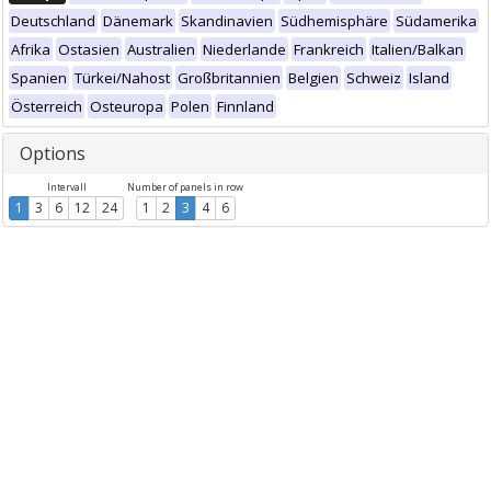
Deutschland
Dänemark
Skandinavien
Südhemisphäre
Südamerika
Afrika
Ostasien
Australien
Niederlande
Frankreich
Italien/Balkan
Spanien
Türkei/Nahost
Großbritannien
Belgien
Schweiz
Island
Österreich
Osteuropa
Polen
Finnland
Options
Intervall
Number of panels in row
1
3
6
12
24
1
2
3
4
6