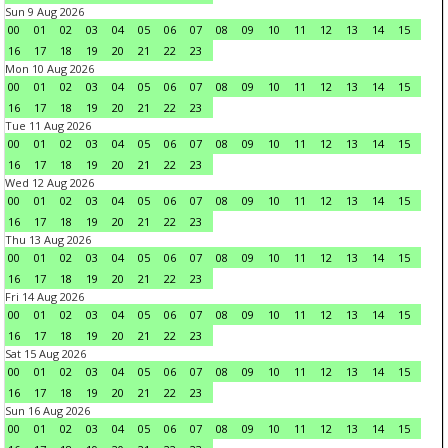
Sun 9 Aug 2026
00
01
02
03
04
05
06
07
08
09
10
11
12
13
14
15
16
17
18
19
20
21
22
23
Mon 10 Aug 2026
00
01
02
03
04
05
06
07
08
09
10
11
12
13
14
15
16
17
18
19
20
21
22
23
Tue 11 Aug 2026
00
01
02
03
04
05
06
07
08
09
10
11
12
13
14
15
16
17
18
19
20
21
22
23
Wed 12 Aug 2026
00
01
02
03
04
05
06
07
08
09
10
11
12
13
14
15
16
17
18
19
20
21
22
23
Thu 13 Aug 2026
00
01
02
03
04
05
06
07
08
09
10
11
12
13
14
15
16
17
18
19
20
21
22
23
Fri 14 Aug 2026
00
01
02
03
04
05
06
07
08
09
10
11
12
13
14
15
16
17
18
19
20
21
22
23
Sat 15 Aug 2026
00
01
02
03
04
05
06
07
08
09
10
11
12
13
14
15
16
17
18
19
20
21
22
23
Sun 16 Aug 2026
00
01
02
03
04
05
06
07
08
09
10
11
12
13
14
15