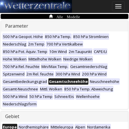
Toggle
naviga
Alle Modelle
Parameter
500 hPa Geopot. Höhe
850 hPa Temp.
850 hPa Stromlinien
Niederschlag
2m Temp
700 hPa Vertikalbew
850 hPa Pot. Äquiv. Temp
10m Wind
2m Taupunkt
CAPE/LI
Hohe Wolken
Mittelhohe Wolken
Niedrige Wolken
700 hPa Rel. Feuchte
Min/Max Temp.
Gesamtniederschlag
Spitzenwind
2m Rel. feuchte
300 hPa Wind
200 hPa Wind
Gesamtbedeckungsgrad
Gesamtschneehöhe
Neuschneehöhe
Gesamt-Neuschnee
Mittl. Wolken
850 hPa Temp. Abweichung
500 hPa Wind
50 hPa Temp
Schnee/Eis
Wellenhoehe
Niederschlagsform
Gebiet
Europa
Nordhemisphäre
Mitteleuropa
Alpen
Nordamerika