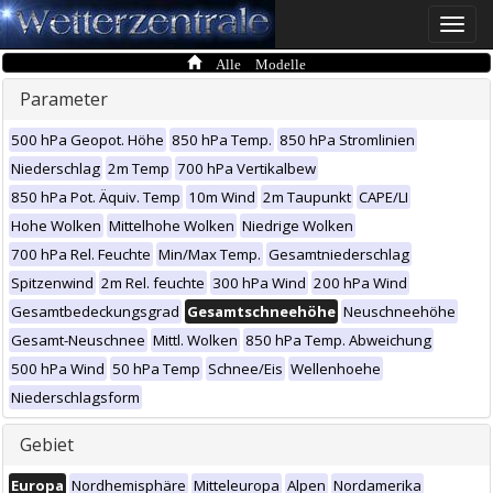
Toggle
naviga
Alle Modelle
Parameter
500 hPa Geopot. Höhe
850 hPa Temp.
850 hPa Stromlinien
Niederschlag
2m Temp
700 hPa Vertikalbew
850 hPa Pot. Äquiv. Temp
10m Wind
2m Taupunkt
CAPE/LI
Hohe Wolken
Mittelhohe Wolken
Niedrige Wolken
700 hPa Rel. Feuchte
Min/Max Temp.
Gesamtniederschlag
Spitzenwind
2m Rel. feuchte
300 hPa Wind
200 hPa Wind
Gesamtbedeckungsgrad
Gesamtschneehöhe
Neuschneehöhe
Gesamt-Neuschnee
Mittl. Wolken
850 hPa Temp. Abweichung
500 hPa Wind
50 hPa Temp
Schnee/Eis
Wellenhoehe
Niederschlagsform
Gebiet
Europa
Nordhemisphäre
Mitteleuropa
Alpen
Nordamerika