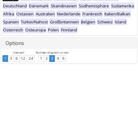
Deutschland
Dänemark
Skandinavien
Südhemisphäre
Südamerika
Afrika
Ostasien
Australien
Niederlande
Frankreich
Italien/Balkan
Spanien
Türkei/Nahost
Großbritannien
Belgien
Schweiz
Island
Österreich
Osteuropa
Polen
Finnland
Options
Intervall
Number of panels in row
1
3
6
12
24
1
2
3
4
6