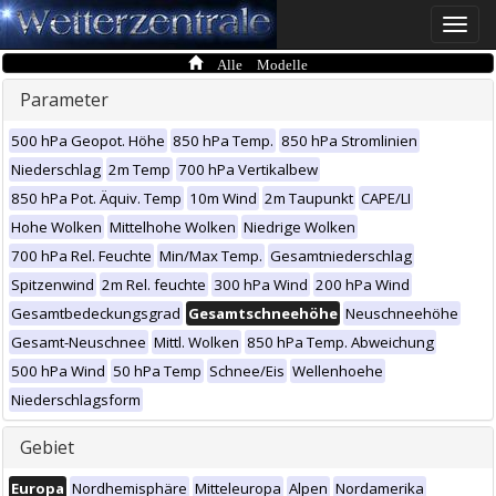
Toggle
naviga
Alle Modelle
Parameter
500 hPa Geopot. Höhe
850 hPa Temp.
850 hPa Stromlinien
Niederschlag
2m Temp
700 hPa Vertikalbew
850 hPa Pot. Äquiv. Temp
10m Wind
2m Taupunkt
CAPE/LI
Hohe Wolken
Mittelhohe Wolken
Niedrige Wolken
700 hPa Rel. Feuchte
Min/Max Temp.
Gesamtniederschlag
Spitzenwind
2m Rel. feuchte
300 hPa Wind
200 hPa Wind
Gesamtbedeckungsgrad
Gesamtschneehöhe
Neuschneehöhe
Gesamt-Neuschnee
Mittl. Wolken
850 hPa Temp. Abweichung
500 hPa Wind
50 hPa Temp
Schnee/Eis
Wellenhoehe
Niederschlagsform
Gebiet
Europa
Nordhemisphäre
Mitteleuropa
Alpen
Nordamerika