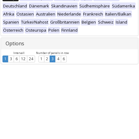
Deutschland
Dänemark
Skandinavien
Südhemisphäre
Südamerika
Afrika
Ostasien
Australien
Niederlande
Frankreich
Italien/Balkan
Spanien
Türkei/Nahost
Großbritannien
Belgien
Schweiz
Island
Österreich
Osteuropa
Polen
Finnland
Options
Intervall
Number of panels in row
1
3
6
12
24
1
2
3
4
6