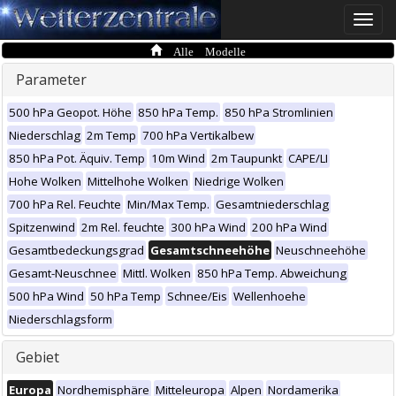
Toggle
naviga
Alle Modelle
Parameter
500 hPa Geopot. Höhe
850 hPa Temp.
850 hPa Stromlinien
Niederschlag
2m Temp
700 hPa Vertikalbew
850 hPa Pot. Äquiv. Temp
10m Wind
2m Taupunkt
CAPE/LI
Hohe Wolken
Mittelhohe Wolken
Niedrige Wolken
700 hPa Rel. Feuchte
Min/Max Temp.
Gesamtniederschlag
Spitzenwind
2m Rel. feuchte
300 hPa Wind
200 hPa Wind
Gesamtbedeckungsgrad
Gesamtschneehöhe
Neuschneehöhe
Gesamt-Neuschnee
Mittl. Wolken
850 hPa Temp. Abweichung
500 hPa Wind
50 hPa Temp
Schnee/Eis
Wellenhoehe
Niederschlagsform
Gebiet
Europa
Nordhemisphäre
Mitteleuropa
Alpen
Nordamerika