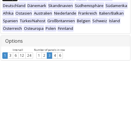
Deutschland
Dänemark
Skandinavien
Südhemisphäre
Südamerika
Afrika
Ostasien
Australien
Niederlande
Frankreich
Italien/Balkan
Spanien
Türkei/Nahost
Großbritannien
Belgien
Schweiz
Island
Österreich
Osteuropa
Polen
Finnland
Options
Intervall
Number of panels in row
1
3
6
12
24
1
2
3
4
6