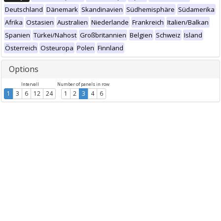
Deutschland
Dänemark
Skandinavien
Südhemisphäre
Südamerika
Afrika
Ostasien
Australien
Niederlande
Frankreich
Italien/Balkan
Spanien
Türkei/Nahost
Großbritannien
Belgien
Schweiz
Island
Österreich
Osteuropa
Polen
Finnland
Options
Intervall
Number of panels in row
1
3
6
12
24
1
2
3
4
6