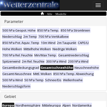
Toggle
naviga
Alle Modelle
Parameter
500 hPa Geopot. Höhe
850 hPa Temp.
850 hPa Stromlinien
Niederschlag
2m Temp
700 hPa Vertikalbew
850 hPa Pot. Äquiv. Temp
10m Wind
2m Taupunkt
CAPE/LI
Hohe Wolken
Mittelhohe Wolken
Niedrige Wolken
700 hPa Rel. Feuchte
Min/Max Temp.
Gesamtniederschlag
Spitzenwind
2m Rel. feuchte
300 hPa Wind
200 hPa Wind
Gesamtbedeckungsgrad
Gesamtschneehöhe
Neuschneehöhe
Gesamt-Neuschnee
Mittl. Wolken
850 hPa Temp. Abweichung
500 hPa Wind
50 hPa Temp
Schnee/Eis
Wellenhoehe
Niederschlagsform
Gebiet
Europa
Nordhemisphäre
Mitteleuropa
Alpen
Nordamerika